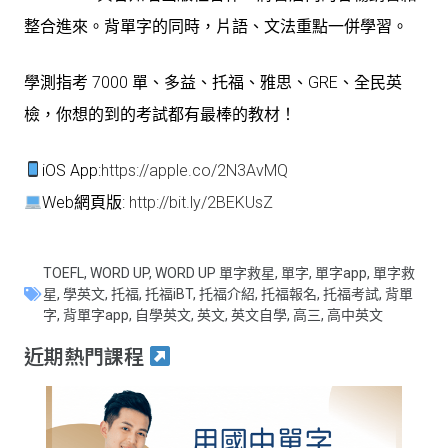
整合進來。背單字的同時，片語、文法重點一併學習。
學測指考 7000 單、多益、托福、雅思、GRE、全民英
檢，你想的到的考試都有最棒的教材！
iOS App:
https://apple.co/2N3AvMQ
Web網頁版:
http://bit.ly/2BEKUsZ
TOEFL
,
WORD UP
,
WORD UP 單字救星
,
單字
,
單字app
,
單字救
星
,
學英文
,
托福
,
托福iBT
,
托福介紹
,
托福報名
,
托福考試
,
背單
字
,
背單字app
,
自學英文
,
英文
,
英文自學
,
高三
,
高中英文
近期熱門課程