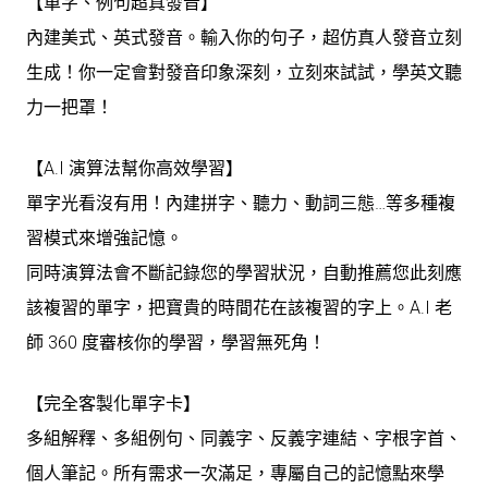
【單字、例句超真發音】
內建美式、英式發音。輸入你的句子，超仿真人發音立刻
生成！你一定會對發音印象深刻，立刻來試試，學英文聽
力一把罩！
【A.I 演算法幫你高效學習】
單字光看沒有用！內建拼字、聽力、動詞三態…等多種複
習模式來增強記憶。
同時演算法會不斷記錄您的學習狀況，自動推薦您此刻應
該複習的單字，把寶貴的時間花在該複習的字上。A.I 老
師 360 度審核你的學習，學習無死角！
【完全客製化單字卡】
多組解釋、多組例句、同義字、反義字連結、字根字首、
個人筆記。所有需求一次滿足，專屬自己的記憶點來學