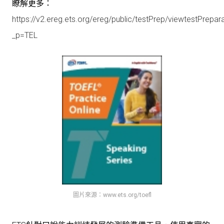
瞭解更多：
https://v2.ereg.ets.org/ereg/public/testPrep/viewtestPrepar
_p=TEL
圖片來源：www.ets.org/toefl