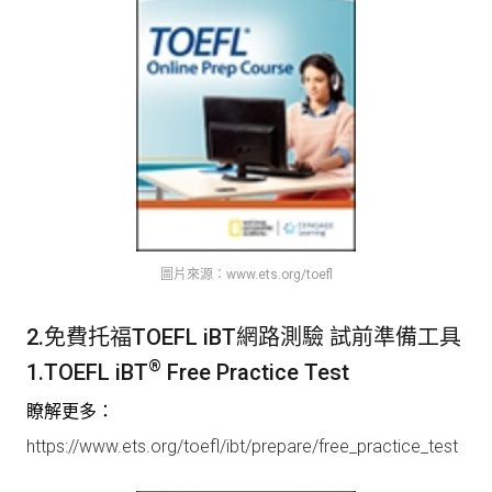
圖片來源：www.ets.org/toefl
2.免費托福TOEFL iBT網路測驗 試前準備工具
®
1.
TOEFL iBT
Free Practice Test
瞭解更多：
https://www.ets.org/toefl/ibt/prepare/free_practice_test