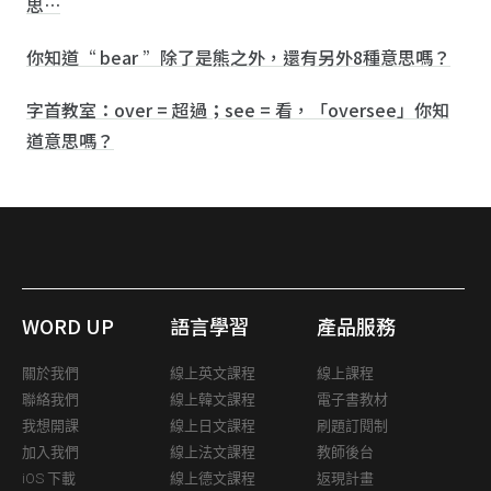
思…
你知道“ bear ”除了是熊之外，還有另外8種意思嗎？
字首教室：over = 超過；see = 看，「oversee」你知
道意思嗎？
WORD UP
語言學習
產品服務
關於我們
線上英文課程
線上課程
聯絡我們
線上韓文課程
電子書教材
我想開課
線上日文課程
刷題訂閱制
加入我們
線上法文課程
教師後台
iOS 下載
線上德文課程
返現計畫