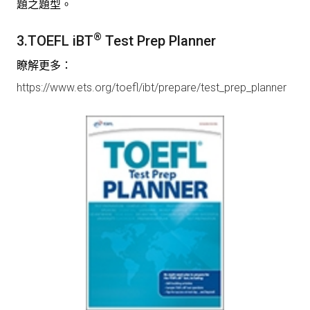
題之題型。
®
3.
TOEFL iBT
Test Prep Planner
瞭解更多：
https://www.ets.org/toefl/ibt/prepare/test_prep_planner