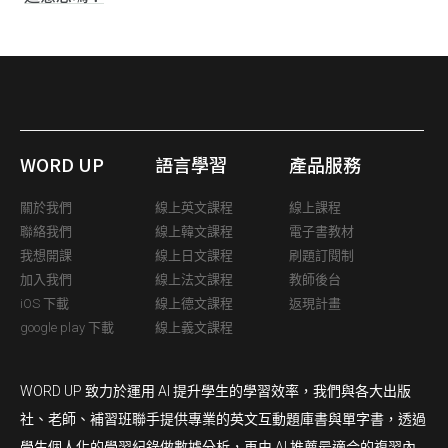
WORD UP
語言學習
產品服務
關於我們
線上英文課程
線上課程
聯絡我們
線上韓文課程
電子書教材
我想開課
線上日文課程
刷題訂閱制
加入我們
線上法文課程
教師後台
iOS 下載
線上德文課程
返現計畫
google play 下載
線上義文課程
WORD UP 致力於運用 AI 提升學生的學習效率，我們與各大出版
社、老師、補習班聯手提供專業的英文互動題庫書與單字書，透過
學生個人化的學習紀錄做數據分析，再由 AI 推薦最適合的複習內