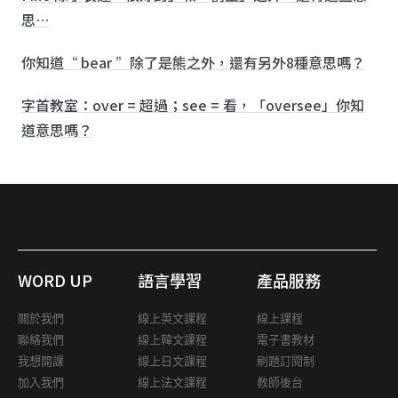
思…
你知道“ bear ”除了是熊之外，還有另外8種意思嗎？
字首教室：over = 超過；see = 看，「oversee」你知
道意思嗎？
WORD UP
語言學習
產品服務
關於我們
線上英文課程
線上課程
聯絡我們
線上韓文課程
電子書教材
我想開課
線上日文課程
刷題訂閱制
加入我們
線上法文課程
教師後台