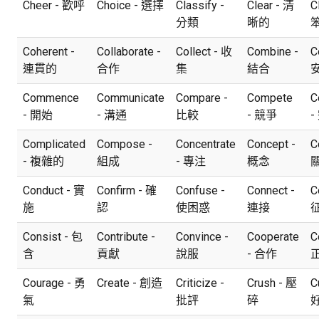
Cheer - 歡呼
Choice - 選擇
Classify -
Clear - 清
C
分類
晰的
Coherent -
Collaborate -
Collect - 收
Combine -
C
連貫的
合作
集
結合
Commence
Communicate
Compare -
Compete
C
- 開始
- 溝通
比較
- 競爭
-
Complicated
Compose -
Concentrate
Concept -
C
- 複雜的
組成
- 專注
概念
Conduct - 實
Confirm - 確
Confuse -
Connect -
C
施
認
使困惑
連接
Consist - 包
Contribute -
Convince -
Cooperate
C
含
貢獻
說服
- 合作
Courage - 勇
Create - 創造
Criticize -
Crush - 壓
C
氣
批評
碎