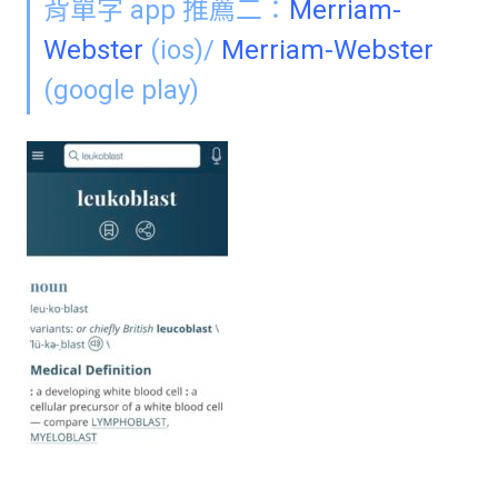
背單字 app 推薦二：
Merriam-
Webster
(ios)/
Merriam-Webster
(google play)