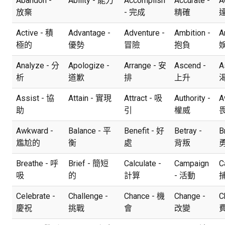
Abandon -
Ability - 能力
Accomplish
Accurate -
A
放棄
- 完成
精確
Active - 積
Advantage -
Adventure -
Ambition -
A
極的
優勢
冒險
抱負
Analyze - 分
Apologize -
Arrange - 安
Ascend -
A
析
道歉
排
上升
Assist - 協
Attain - 實現
Attract - 吸
Authority -
A
助
引
權威
Awkward -
Balance - 平
Benefit - 好
Betray -
B
尷尬的
衡
處
背叛
Breathe - 呼
Brief - 簡短
Calculate -
Campaign
C
吸
的
計算
- 活動
Celebrate -
Challenge -
Chance - 機
Change -
C
慶祝
挑戰
會
改變