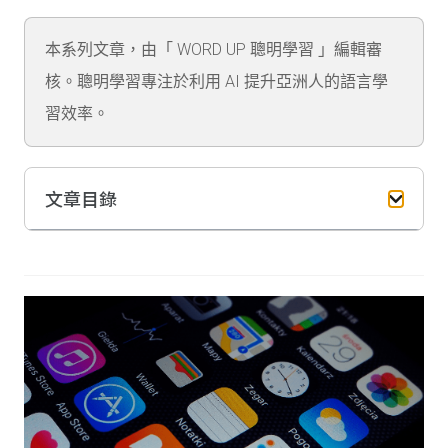
本系列文章，由「 WORD UP 聰明學習 」編輯審
核。聰明學習專注於利用 AI 提升亞洲人的語言學
習效率。
文章目錄