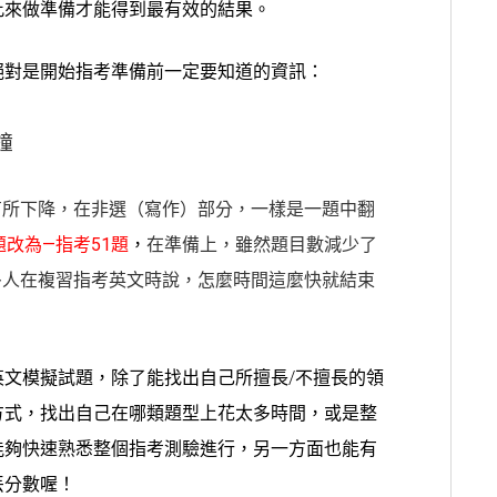
此來做準備才能得到最有效的結果。
絕對是開始指考準備前一定要知道的資訊：
鐘
有所下降，在非選（寫作）部分，一樣是一題中翻
題改為—指考51題
，
在準備上，雖然題目數減少了
多人在複習指考英文時說，怎麼時間這麼快就結束
文模擬試題，除了能找出自己所擅長/不擅長的領
方式，找出自己在哪類題型上花太多時間，或是整
能夠快速熟悉整個指考測驗進行，另一方面也能有
丟分數喔！