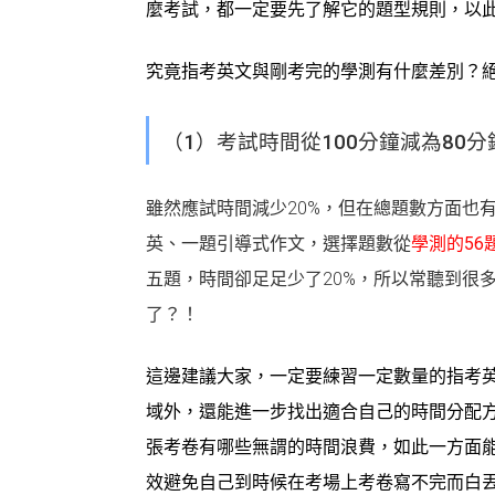
麼考試，都一定要先了解它的題型規則，以
究竟指考英文與剛考完的學測有什麼差別？
（1）考試時間從100分鐘減為80分
雖然應試時間減少20%，但在總題數方面也
英、一題引導式作文，選擇題數從
學測的56
五題，時間卻足足少了20%，所以常聽到很
了？！
這邊建議大家，一定要練習一定數量的指考英
域外，還能進一步找出適合自己的時間分配
張考卷有哪些無謂的時間浪費，如此一方面
效避免自己到時候在考場上考卷寫不完而白