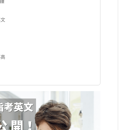
分鐘
英文
不高