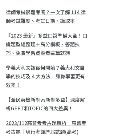
律師考試很難考嗎？一次了解 114 律
師考試難度、考試日期、錄取率
『2023 最新』多益口說準備大全！口
說題型總整理＋高分模板、答題技
巧、免費學習資源看這篇就夠
學義大利文該從何開始？義大利文自
學的技巧及 4 大方法，讓你學習更有
效率！
【全民英檢新制vs新制多益】深度解
析GEPT和TOEIC的四大差異！
2023/112高普考考古題解析｜高普考
考古題｜現行考銓歷屆試題(高考)