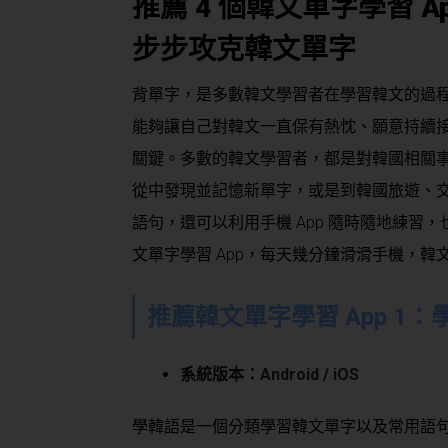
推薦 4 個韓文單字學習 
步步攻克韓文單字
背單字，是多數韓文學習者在學習韓文的過
能夠讓自己對韓文一直保有熱忱、願意持續
關鍵。多數的韓文學習者，都是對韓國相關事物
從中發現並記憶新單字，或是到韓國旅遊、
語句，還可以利用手機 App 隨時隨地練習
文單字學習 App，每天幾分鐘滑滑手機，韓
推薦韓文單字學習 App 1：
系統版本：
Android
/
iOS
學韓語是一個分類學習韓文單字以及常用語句的 