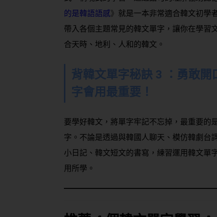
的是韓語語感
》
就是一本非常適合韓文初學
帶入各個主題常見的韓文單字，讓你在學習
合天時、地利、人和的韓文。
背韓文單字秘訣
3
：勇敢開
字會用最重要！
要學好韓文，將單字牢記不忘掉，最重要的
字。不論是透過與韓國人聊天、模仿韓劇台
小日記、韓文短文的書寫，練習運用韓文單
用所學。