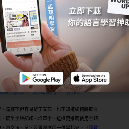
習韓文的重大挑戰！其實，只要做好單字分類，韓
多來自外來語，也有部分與中文或日文相似，只要
有效記憶；另外，將相同類型、相關的單字放在一
文單字背起來。非常推薦建立適合自己的韓文單字
出最適合自己的分類法以及單次背單字字數，韓文
境記憶法，文法單字一把抓
背，這樣不但容易背了又忘，也不知道如何將韓文
書，硬生生地記起一堆單字，這邊更推薦使用主題
憶，將文法、單字及實際應用一併學起來。
《
哥教