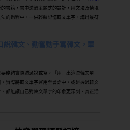
者的書籍，書中透過主題式的設計，用文法及情境
文法的過程中，一併輕鬆記憶韓文單字，講出最符
口說韓文、勤奮動手寫韓文，單
是要能夠實際透過說或寫，「用」出這些韓文單
詞，實際將韓文單字運用至會話中，或是透過韓文
字，都能讓自己對韓文單字的印象更深刻，真正活