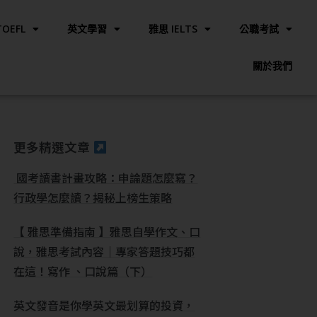
OEFL
英文學習
雅思 IELTS
公職考試
關於我們
更多精選文章
國考讀書計畫攻略：申論題怎麼寫？
行政學怎麼讀？揭秘上榜生策略
【 雅思準備指南 】雅思自學作文、口
說，雅思考試內容｜專家答題技巧都
在這！寫作 、口說篇（下）
英文發音是你學英文最划算的投資，