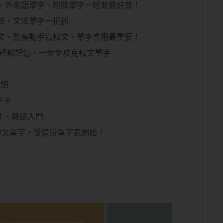
類，外來語單字、相關單字一起背最好背！
憶法，文法單字一把抓
韓文、勤奮動手寫韓文，單字會用最重要！
學習輕鬆記憶，一步步攻克韓文單字
韓語
字卡
1 – 韓語入門
韓文單字，從這份單字表開始！