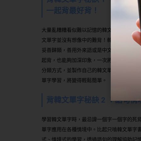
一起背最好背！
大量亂糟糟看似難以記憶的韓文單字，是學
文單字並沒有想像中的難背！韓文單字有許
妥善歸類，善用外來語或是中文協助，就能
起背，也能夠加深印象，一次將較大量的韓
分類方式，並製作自己的韓文單字卡，調配
單字學習，將變得輕鬆簡單。
背韓文單字秘訣
2
：語句情
學習韓文單字時，最忌諱一個字一個字的死
單字應用在各種情境中。比起只啃韓文單字
式、情境式的學習，透過語句的理解協助記