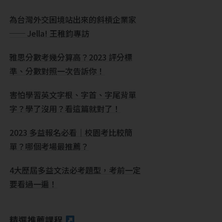
為台灣外交困境站出來的斜槓企業家
── Jella! 王稚鈞專訪
雅思分數考幾分算高？2023 評分標
準、分數對照一次告訴你！
害怕學習英文字根、字首、字尾背單
字？學了沒用？看這篇就對了！
2023 多益報名必看｜校園考比較簡
單？哪個考場最推薦？
4大歷屆多益文法必考題型，考前一定
要看過一遍！
精選推薦課程