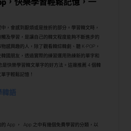
App，快樂學習輕鬆記憶，一
程中，會感到厭煩或是挫折的部分。學習韓文時，
接觸及學習，是讓自己的韓文程度能夠不斷進步的
感興趣的人，除了觀看韓綜韓劇、聽 K-POP，
交韓國朋友，透過實際的練習運用熟練新的單字和
，也是快樂學習韓文單字的好方法。這邊推薦 4 個韓
文單字輕鬆記憶！
學韓語
App ， App 之中有幾個免費學習的分類，以