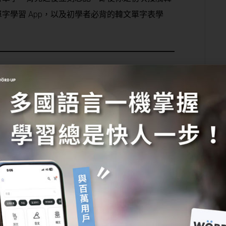
字學習 App，以及初學者必背的韓文單字表學
確記憶方法，讓你的韓文學
」，韓文也不例外。豐富的韓文單字量，讓你能夠
人的對話，也更能使用韓文表達自己的想法。但
該透過分類，運用主題情境及語句記憶，並且試著
，放入大腦的長期記憶區之中。幾個韓文單字的記
記憶秘訣，將大量韓文單字牢記在心！
字分類，外來語單字、相關單字