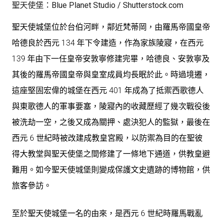
聖天使堡：Blue Planet Studio / Shutterstock.com
聖天使城堡位於台伯河畔，鄰近梵蒂岡，由羅馬帝國皇帝
哈德良於西元 134 年下令建造，作為家族陵寢，在西元
139 年由下一任皇帝安敦寧修建完畢，哈德良、安敦寧及
其後的羅馬帝國皇帝與皇室成員均長眠於此。時過境遷，
這座堅固宏偉的城堡在西元 401 年成為了抵禦西歌德人
與東歌德人的軍事要塞，陵寢內的收藏歷經了幾次戰役後
被洗劫一空，之後又成為關押、處決犯人的監獄，最後在
西元 6 世紀時被改建成教皇宮殿，以防禦為目的在聖彼
得大教堂與聖天使堡之間修建了一條地下通道，供教皇避
難用。如今聖天使城堡則變成保護文史遺跡的博物館，供
旅客參訪。
至於聖天使城堡一名的由來，是西元 6 世紀時羅馬戰亂