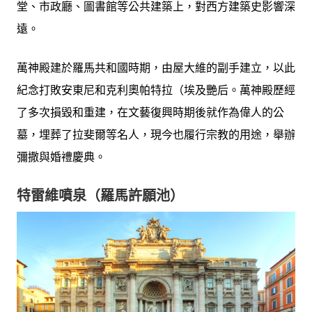
堂、市政廳、圖書館等公共建築上，對西方建築史影響深
遠。
萬神殿建於羅馬共和國時期，由屋大維的副手建立，以此
紀念打敗安東尼和克利奧帕特拉（埃及艷后。萬神殿歷經
了多次損毀和重建，在文藝復興時期後就作為偉人的公
墓，埋葬了拉斐爾等名人，現今也履行宗教的用途，舉辦
彌撒與婚禮慶典。
特雷維噴泉（羅馬許願池）