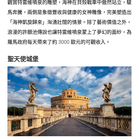
觀賞特雷維噴泉的雕塑，海神在貝殼戰車中傲然站立，駿
馬奔騰，兩側是象徵豐收與健康的女神雕像，完美塑造出
「海神凱旋歸來」洶湧壯闊的情景。除了藝術價值之外，
浪漫的許願池傳說也讓特雷維噴泉蒙上了夢幻的面紗，為
羅馬政府每天帶來了約 3000 歐元的可觀收入。
聖天使城堡