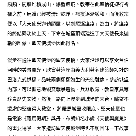
頻頻、屍體堆積成山，爆發瘟疫。教宗在此率信徒遊行祈
福之前，屍體已經被清理乾淨，瘟疫逐漸緩和，而後教宗
便以「大天使米迦勒顯靈，以劍驅逐瘟疫」為由，將瘟疫
的終結歸功於上天，下令在城堡頂端建造了大天使長米迦
勒的雕像，聖天使城堡因此得名。
漫步在通往聖天使堡的聖天使橋，大家沿途可以享受台伯
河畔的美景風光，欣賞著這座由義大利著名建築師設計的
巴洛克式拱橋，品味兩側栩栩如生的天使雕像。參訪城堡
內部，可以愜意地觀賞戰爭遺物、兵器收藏、教皇家具等
珍貴歷史文物，然後一路向上漫步到城堡的天台，眺望不
遠處的聖彼得大教堂， 將羅馬城盡收眼底。聖天使堡也
是電影《羅馬假期》與丹．布朗知名小說《天使與魔鬼》
的重要場景，大家造訪聖天使城堡時也不妨回味一下故事