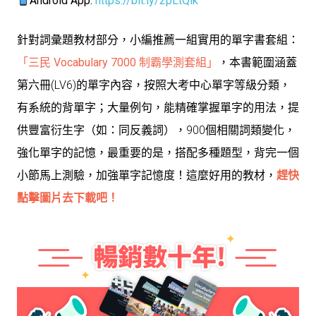
Android App:
https://bit.ly/2pLtQik
針對詞彙題教材部分，小編推薦一組實用的單字書套組：
「
三民 Vocabulary 7000 制霸學測套組
」
，本書範圍涵蓋
第六冊(LV6)的單字內容，按照大考中心單字等級分類，
有系統的背單字；大量例句，能精確掌握單字的用法，提
供豐富衍生字（如：同反義詞），900個相關詞類變化，
強化單字的記憶，最重要的是，搭配多種題型，背完一個
小節馬上
測驗
，加強單字記憶度！
這麼好用的教材，
趕快
點擊圖片去下載吧！