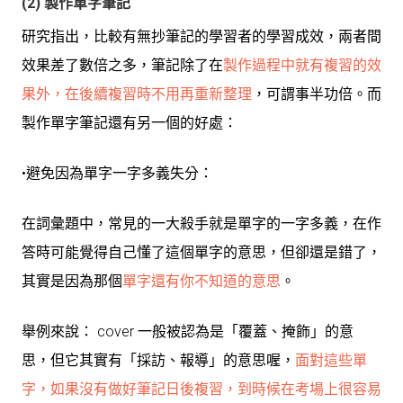
(2) 製作單字筆記
研究指出，比較有無抄筆記的學習者的學習成效，兩者間
效果差了數倍之多，筆記除了在
製作過程中就有複習的效
果外，在後續複習時不用再重新整理
，可謂事半功倍。而
製作單字筆記還有另一個的好處：
•避免因為單字一字多義失分：
在詞彙題中，常見的一大殺手就是單字的一字多義，在作
答時可能覺得自己懂了這個單字的意思，但卻還是錯了，
其實是因為那個
單字還有你不知道的意思
。
舉例來說： cover 一般被認為是「覆蓋、掩飾」的意
思，但它其實有「採訪、報導」的意思喔，
面對這些單
字，如果沒有做好筆記日後複習，
到時候在考場上很容易