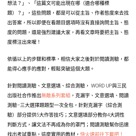
想法？」、「這篇文可能出現在哪（適合哪種標
題）？」，這些問題，都是可以從主旨、作者態度來去找
出答案，所以即便在看題目選項時沒有直接詢問主旨、態
度的問題，還是強烈建議大家，再看文章時要把主旨、態
度標注出來喔！
依循以上的步驟和標準，相信大家之後對於閱讀測驗，都
能得心應手的應對，輕鬆突破這個大題。
針對閱讀測驗、文意選填、綜合測驗， WORD UP與三民
出版社合作推出
無敵系列套組
，克漏字、文意選填、閱讀
測驗–三大選擇題題型一次全包，針對克漏字（綜合測
驗）部分提供5大作答技巧；文意選填部分教你4大詞性
判斷方式，讓文法不再成為你的罩門；閱讀測驗幫你迅速
找出考試重點，這麼實用的教材，
快火速前往下載吧！