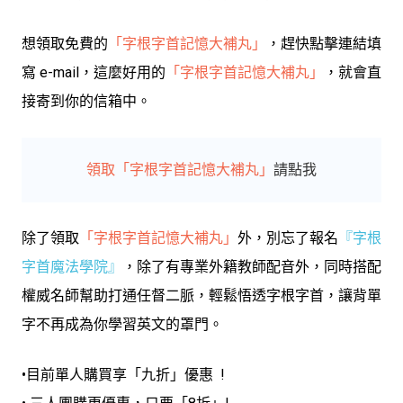
想領取免費的
「
字根字首記憶大補丸
」
，趕快點擊連結填
寫 e-mail
，
這麼好用的
「
字根字首記憶大補丸
」
，就會直
接寄到你的信箱中。
領取「字根字首記憶大補丸」
請點我
除了領取
「
字根字首記憶大補丸
」
外，別忘了報名
『
字根
字首魔法學院
』
，除了有專業外籍教師配音外，同時搭配
權威名師幫助打通任督二脈，輕鬆悟透字根字首，讓背單
字不再成為你學習英文的罩門。
•目前單人購買享「九折」優惠 !