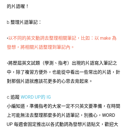
的片語喔！
b.整理片語筆記：
•
以不同的英文動詞去整理相關筆記，比如：以 make 為
發想，將相關片語整理到筆記內。
•將歷屆英文試題（學測、指考）出現的片語寫入筆記之
中，除了複習方便外，也能從中看出一些常出的片語，針
對那個片語就應該花更多的心思去背起來。
c.追蹤
WORD UP的 IG
小編知道，準備指考的大家一定不只英文要準備，在時間
上可能無法去整理那麼多的片語筆記，別擔心，
WORD
UP
每週會固定推出以各式動詞為發想片語貼文，歡迎大