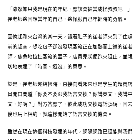
「雖然如果我是現在的年紀，應該會被當成怪叔叔吧！」
崔老師邊回想當年的自己，邊佩服自己年輕時的勇氣。
回憶起剛來台灣的某一天，餓著肚子的崔老師來到了住處
前的超商，想吃包子卻沒發現蒸箱正在加熱而上鎖的崔老
師，焦急地拉扯蒸箱的蓋子，店員見狀便跑來阻止，並親
切地表達了「時間、還沒」的意思。
於是，崔老師趁結帳時，直接向看起來也是學生的超商店
員開口問道
「你要不要跟我語言交換？你講英文，我講中
文，好嗎？」
對方答應了，彼此成功交換電話號碼，回去
後也馬上相約，就這樣開始了語言交換的機會。
雖然在現在這個科技發達的年代，網際網路已經能幫我們