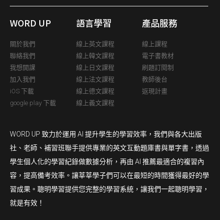
WORD UP
語言學習
產品服務
關於我們
線上英文課程
線上課程
聯絡我們
線上韓文課程
電子書教材
我想開課
線上日文課程
刷題訂閱制
加入我們
線上法文課程
教師後台
iOS 下載
線上德文課程
返現計畫
google play 下載
線上義文課程
WORD UP 致力於運用 AI 提升學生的學習效率，我們與各大出版
社、老師、補習班聯手提供專業的英文互動題庫書與單字書，透過
學生個人化的學習紀錄做數據分析，再由 AI 推薦最適合的複習內
容，提高備考效率。讓莘莘學子們可以在最短的時間獲得最好的學
習成果。聰明學習提供您完整的學習系統，讓我們一起聰明學習，
就是有效！