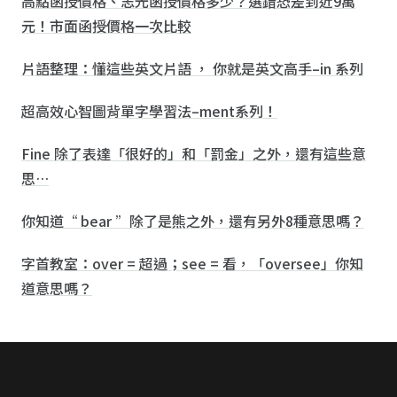
高點函授價格、志光函授價格多少？選錯恐差到近9萬
元！市面函授價格一次比較
片語整理：懂這些英文片語 ， 你就是英文高手–in 系列
超高效心智圖背單字學習法–ment系列！
Fine 除了表達「很好的」和「罰金」之外，還有這些意
思…
你知道“ bear ”除了是熊之外，還有另外8種意思嗎？
字首教室：over = 超過；see = 看，「oversee」你知
道意思嗎？