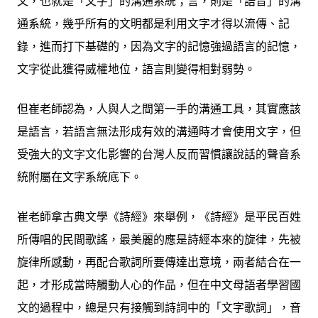
文，也就是「文字」的溝通系統；言，則是「語音」的溝
通系統，幾乎所有的文明都是利用文字才得以流傳、記
錄，進而打下基礎的，因為文字的記憶強過語言的記憶，
文字從此獲得威權地位，語言則變得相對弱勢。
但崔老師認為，人與人之間第一手的溝通工具，其實應該
是語言，若語言無法形成有效的溝通時才會使用文字，但
受強大的文字文化影響的台灣人反而習慣讓說話的聲音系
統附屬在文字系統底下。
崔老師拿古典文學《詩經》來舉例，《詩經》是平民百姓
所傳唱的民間歌謠，最美麗的應是詩經本來的旋律，先被
旋律所感動，再配合歌詞所要傳達出意境，兩者結合在一
起，才形成當時觸動人心的作品，但在中文母語者學習國
文的過程中，總是只有接觸到詩詞中的「文字歌詞」，音