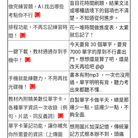
盲目花時間刷題，結果文法
做完練習題，A.I.找出哪些
或哪種語境下的弱項也不清
🉇
考點你不行
楚，不知道從何進步。
排程功能，不再忘記練習時
花一堆時間做進度表，太累
就忘記了！
🉇
間！
今天要背 30 個單字，要背
一鍵下載，教材通通存到手
7000 單字的厚到不行書出
門。想想還是算了吧，還是
🉇
機中！
改天再唸吧 @@
書本有附mp3 ，一次也沒用
手機就能練聽力，不用再找
過。單字明明有背，聽力考
🉇
光碟機！
出來都聽不懂…
教材內附精美數位單字卡，
自製單字卡做半天，總是那
邊少一點，這邊少一點，不
各種單字資訊一次收錄（例
夠全面..
🉇
句、片語、同反義詞）
單字卡筆記功能，讓你補充
想用圖片加深記憶，傳統筆
記方式根本辦不到，頭痛
你所需要的資訊（上傳圖