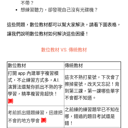
不帶？
想練習聽力，卻發現自己沒有光碟機？
這些問題，數位教材都可以幫大家解決，請看下圖表格，
讓我們說明數位教材如何解決這些困擾！
數位教材 V.S. 傳統教材
數位教材
傳統教材
打開 app 內建單字複習模
這次不熟打星號，下次會了
式，不止練習方式多，A.I.
擦掉星號，改天又忘記！背
演算法還幫你抓出不熟的字
到第三課，第一課哪些單字
學習，精準複習背超快！
不會都不知道。
🉇
之前練的練習題早已不知在
考前抓出錯題練習，迅速把
哪，錯過的題目考試還是
🉇
不會的地方學會
錯！