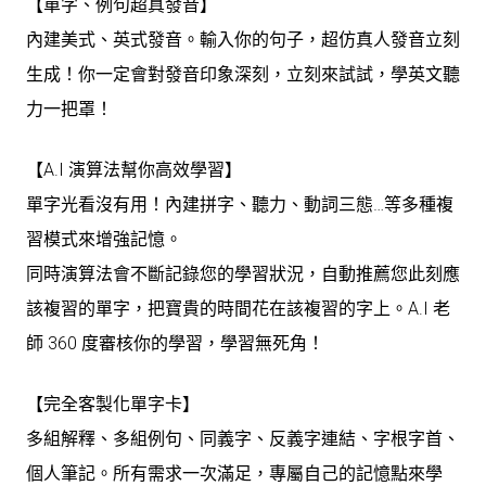
【單字、例句超真發音】
內建美式、英式發音。輸入你的句子，超仿真人發音立刻
生成！你一定會對發音印象深刻，立刻來試試，學英文聽
力一把罩！
【A.I 演算法幫你高效學習】
單字光看沒有用！內建拼字、聽力、動詞三態…等多種複
習模式來增強記憶。
同時演算法會不斷記錄您的學習狀況，自動推薦您此刻應
該複習的單字，把寶貴的時間花在該複習的字上。A.I 老
師 360 度審核你的學習，學習無死角！
【完全客製化單字卡】
多組解釋、多組例句、同義字、反義字連結、字根字首、
個人筆記。所有需求一次滿足，專屬自己的記憶點來學