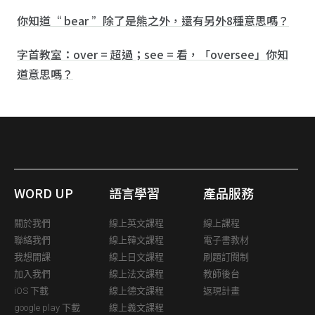
你知道“ bear ”除了是熊之外，還有另外8種意思嗎？
字首教室：over = 超過；see = 看，「oversee」你知
道意思嗎？
WORD UP
語言學習
產品服務
關於我們
線上英文課程
線上課程
聯絡我們
線上韓文課程
電子書教材
我想開課
線上日文課程
刷題訂閱制
加入我們
線上法文課程
教師後台
iOS 下載
線上德文課程
返現計畫
google play 下載
線上義文課程