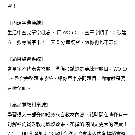
習！
【內建字典連結】
生活中查完單字就忘？ 用 WORD UP 查單字順手 10 秒建
立一張專屬字卡。一天 5 分鐘複習，讓你再也不忘記！
【題目練習系統】
會單字不代表會答題！準備考試還是要練習題目，WORD
UP 整合完整題庫系統，讓你單字搭配題目，備考就是要
這樣全面~
【高品質教材商城】
學習很大一部分的成效來自教材內容。花時間在唸僅有一
句解釋的貧乏教材既沒效果，花掉的時間是更大的浪費！
WORD UP 與各知名出版社合作，將書店內的各暢銷書籍