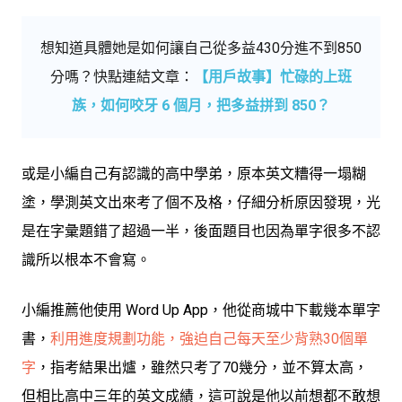
想知道具體她是如何讓自己從多益430分進不到850
分嗎？快點連結文章：
【用戶故事】忙碌的上班
族，如何咬牙 6 個月，把多益拼到 850？
或是小編自己有認識的高中學弟，原本英文糟得一塌糊
塗，學測英文出來考了個不及格，仔細分析原因發現，光
是在字彙題錯了超過一半，後面題目也因為單字很多不認
識所以根本不會寫。
小編推薦他使用 Word Up App，他從商城中下載幾本單字
書，
利用進度規劃功能，強迫自己每天至少背熟30個單
字
，指考結果出爐，雖然只考了70幾分，並不算太高，
但相比高中三年的英文成績，這可說是他以前想都不敢想