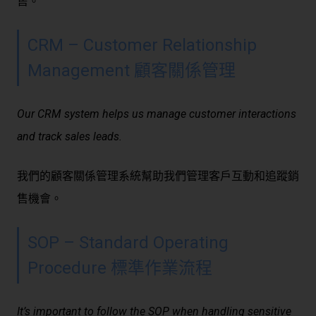
售。
CRM – Customer Relationship
Management 顧客關係管理
Our CRM system helps us manage customer interactions
and track sales leads.
我們的顧客關係管理系統幫助我們管理客戶互動和追蹤銷
售機會。
SOP – Standard Operating
Procedure 標準作業流程
It’s important to follow the SOP when handling sensitive