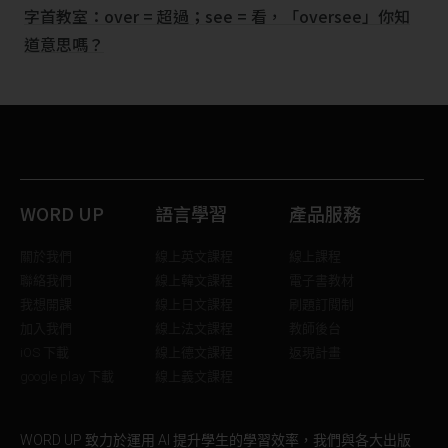
字首教室：over = 超過；see = 看，「oversee」你知
道意思嗎？
WORD UP
語言學習
產品服務
關於我們
線上英文課程
線上課程
聯絡我們
線上韓文課程
電子書教材
我想開課
線上日文課程
刷題訂閱制
加入我們
線上法文課程
教師後台
iOS 下載
線上德文課程
返現計畫
google play 下載
線上義文課程
WORD UP 致力於運用 AI 提升學生的學習效率，我們與各大出版