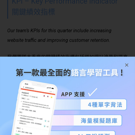
KPI – Key Performance Indicator
關鍵績效指標
Our team’s KPIs for this quarter include increasing
website traffic and improving customer retention.
我們團隊本季度的關鍵績效指標包括增加網站流量和提高
客戶保留率。
HR – Human Resources 人力資源
（部）
If you have any questions about your benefits, please
contact HR.