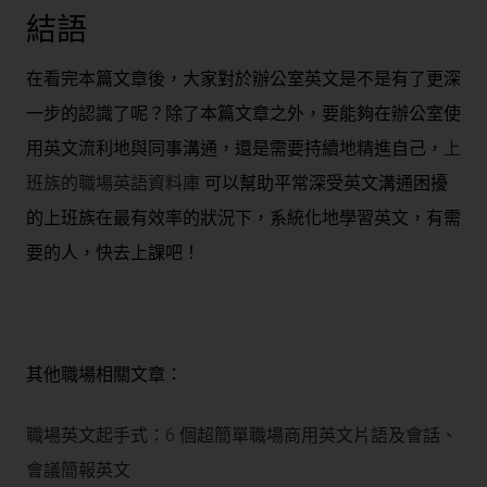
結語
在看完本篇文章後，大家對於
辦公室英文
是不是有了更深
一步的認識了呢？除了本篇文章之外，要能夠在
辦公室
使
用
英文
流利地與同事溝通，還是需要持續地精進自己，
上
班族的職場英語資料庫
可以幫助平常深受英文溝通困擾
的上班族在最有效率的狀況下，系統化地學習英文，有需
要的人，快去上課吧！
其他職場相關文章：
職場英文起手式：6 個超簡單職場商用英文片語及會話、
會議簡報英文