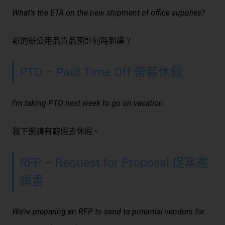
What’s the ETA on the new shipment of office supplies?
新的辦公用品貨品預計何時到達？
PTO – Paid Time Off 帶薪休假
I’m taking PTO next week to go on vacation.
我下週請有薪假去休假。
RFP – Request for Proposal 提案邀
請書
We’re preparing an RFP to send to potential vendors for