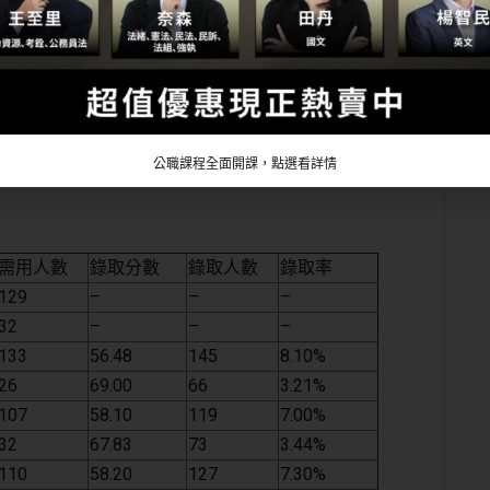
普考科目
※行政法概要
※行政學概要
公共人力資源管理概要
公職課程全面開課，點選看詳情
需用人數
錄取分數
錄取人數
錄取率
129
–
–
–
32
–
–
–
133
56.48
145
8.10%
26
69.00
66
3.21%
107
58.10
119
7.00%
32
67.83
73
3.44%
110
58.20
127
7.30%