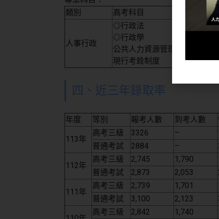
類別
高考科目
◎行政法
◎行政學
人事行政
公共人力資源管理
現行考銓制度
四、近三年錄取率
年度
等別
報考人數
到考人數
高考三級
3326
–
113年
普通考試
2884
–
高考三級
2,745
1,790
112年
普通考試
2,873
2,053
高考三級
2,739
1,701
111年
普通考試
3,100
2,123
高考三級
2,842
1,740
110年