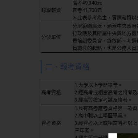
高考49,340元
錄取薪資
普考41,700元
＊此表參考為主，實際薪資以
分配範圍廣泛，涵蓋中央政府
行政院及其所屬中央與地方機
分發單位
暨培訓委員會、銓敘部、考選
員職涯的起點，也是公務人員
二、報考資格
1.大學以上學歷畢業。
高考資格
2.經高考或相當高考之特考
3.經高等檢定考試及格者。
1.具有高考應考資格第一款
2.高中職以上學歷畢業。
普考資格
3.經普考以上或相當普考以
三年者。
4.經高等或普通檢定考試及