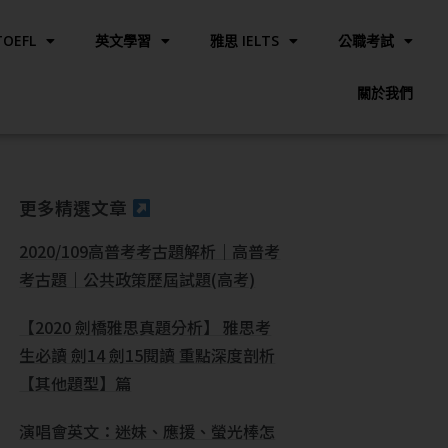
OEFL
英文學習
雅思 IELTS
公職考試
關於我們
更多精選文章
2020/109高普考考古題解析｜高普考
考古題｜公共政策歷屆試題(高考)
【2020 劍橋雅思真題分析】 雅思考
生必讀 劍14 劍15閱讀 重點深度剖析
【其他題型】篇
演唱會英文：迷妹、應援、螢光棒怎