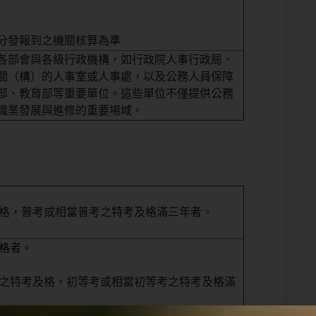
分發報到之機關核算為準
各部會與各級行政機構，如行政院人事行政局、
關（構）的人事室或人事處，以及公務人員保障
部、教育部等重要單位。這些單位不僅提供公務
職業發展與進修的重要場域。
及格，普考或相當普考之特考及格滿三年者。
資格者。
上之特考及格，初等考或相當初等考之特考及格滿
格者。