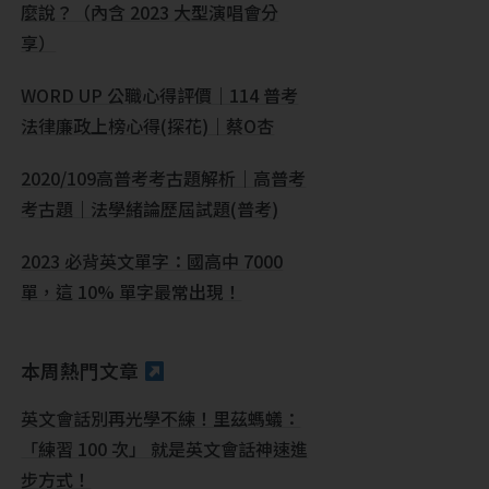
麼說？（內含 2023 大型演唱會分
享）
WORD UP 公職心得評價｜114 普考
法律廉政上榜心得(探花)｜蔡O杏
2020/109高普考考古題解析｜高普考
考古題｜法學緒論歷屆試題(普考)
2023 必背英文單字：國高中 7000
單，這 10% 單字最常出現！
本周熱門文章
英文會話別再光學不練！里茲螞蟻：
「練習 100 次」 就是英文會話神速進
步方式！