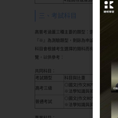
三、考試科目
高普考涵蓋三種主要的題型：選擇題、申論
『※』為測驗題型，剩餘為申論題型。考試
科目會根據考生選擇的類科而有所差異，而
覽，以供參考：
共同科目：
考試類型
科目與比重
◎國文(作文80%、測驗20%)
高考三級
※法學知識與英文(中華民國憲
◎國文(作文80%、測驗20%)
普通考試
※法學知識與英文(中華民國憲
專業科目：