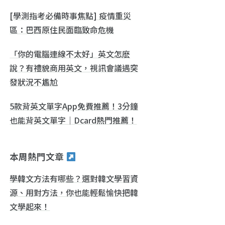
[學測指考必備時事焦點] 疫情重災
區：巴西原住民面臨致命危機
「你的電腦連線不太好」英文怎麽
說？有禮貌商用英文，視訊會議遇突
發狀況不尷尬
5款背英文單字App免費推薦！3分鐘
也能背英文單字｜Dcard熱門推薦！
本周熱門文章
學韓文方法有哪些？選對韓文學習資
源、用對方法，你也能輕鬆愉快把韓
文學起來！