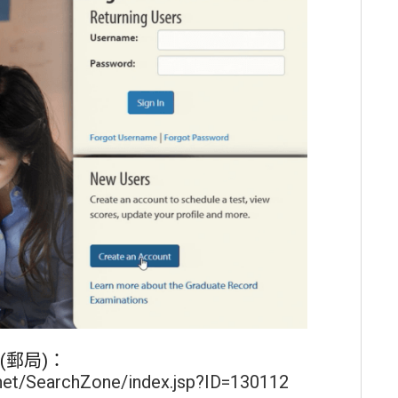
郵局)：
rnet/SearchZone/index.jsp?ID=130112