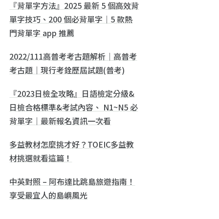
『背單字方法』2025 最新 5 個高效背
單字技巧、200 個必背單字｜5 款熱
門背單字 app 推薦
2022/111高普考考古題解析｜高普考
考古題｜現行考銓歷屆試題(普考)
『2023日檢全攻略』日語檢定分級&
日檢合格標準&考試內容、 N1~N5 必
背單字｜最新報名資訊一次看
多益教材怎麼挑才好？TOEIC多益教
材挑選就看這篇！
中英對照 – 阿布達比跳島旅遊指南！
享受最宜人的島嶼風光