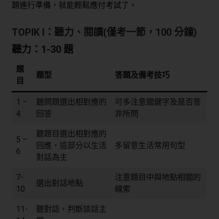
題進行準備，就能輕鬆應付考試了。
TOPIK I：聽力、閱讀(僅考一節，100 分鐘)
聽力：1-30 題
題
題型
答題及備考技巧
目
1 –
聽問題選出相對應的
可多注意關鍵字及是否答
4
回答
非所問
聽題目選出相對應的
5 –
回應，這部分以生活
多留意生活常用句型
6
對話為主
7-
注意題目中與地點相關的
選出對話地點
10
線索
11-
聽對話，判斷談話主