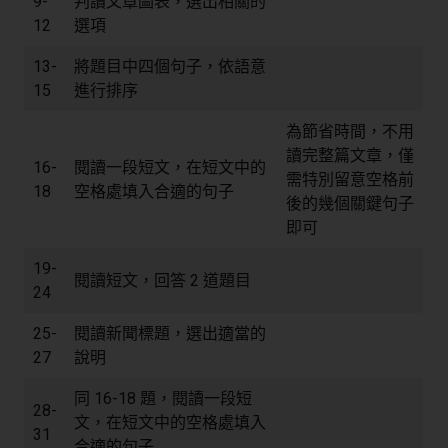
9-
判讀文章圖表，選出相關的
12
選項
13-
將題目中四個句子，依語意
15
進行排序
為節省時間，不用
讀完整篇文章，僅
16-
閱讀一段短文，在短文中的
需特別留意空格前
18
空格處填入合適的句子
後的幾個關鍵句子
即可
19-
閱讀短文，回答 2 道題目
24
25-
閱讀新聞標題，選出適當的
27
說明
同 16-18 題，閱讀一段短
28-
文，在短文中的空格處填入
31
合適的句子