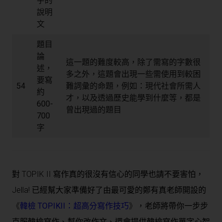
字的
說明
文
題目
論
這一題的難度較高，除了需寫的字數很
述，
多之外，這題會出現一些需使用到較困
要寫
54
難詞彙的命題，例如：現代社會所需人
約
才，以及透過歷史能學到什麼等，都是
600-
曾出現過的題目
700
字
對 TOPIK II 寫作真的很沒有信心的同學也請不要害怕，
Jella! 已經幫大家準備好了由最可愛的鄭有真老師開設的
《
韓檢 TOPIKII：超高分寫作技巧
》
，老師將帶你一步步
克服韓檢寫作、幫你改作文、還會提供韓檢寫作單字心智