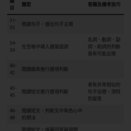
題
題型
答題及備考技巧
目
31-
閱讀句子，選出句子主題
33
名詞、動詞、副
34-
在空格中填入適當語詞
詞、助詞的判斷
39
皆有可能出現
40-
閱讀圖表進行選項判斷
42
會有非常相似的
43-
閱讀短文進行選項判斷
句子出現，須特
45
別留意
46-
閱讀短文，判斷文中角色心中
48
的想法
閱讀短文，接著回答兩個問