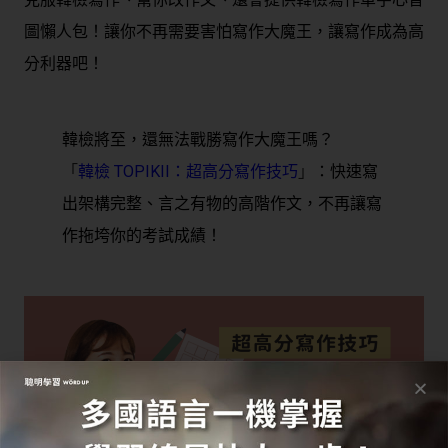
圖懶人包！讓你不再需要害怕寫作大魔王，讓寫作成為高
分利器吧！
韓檢將至，還無法戰勝寫作大魔王嗎？
「
韓檢 TOPIKII：超高分寫作技巧
」
：快速寫
出架構完整、言之有物的高階作文，不再讓寫
作拖垮你的考試成績！