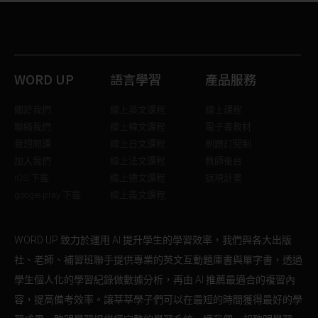
WORD UP
語言學習
產品服務
關於我們
線上英文課程
線上課程
聯絡我們
線上韓文課程
電子書教材
我想開課
線上日文課程
刷題訂閱制
加入我們
線上法文課程
教師後台
iOS 下載
線上德文課程
返現計畫
google play 下載
線上義文課程
WORD UP 致力於運用 AI 提升學生的學習效率，我們與各大出版
社、老師、補習班聯手提供專業的英文互動題庫書與單字書，透過
學生個人化的學習紀錄做數據分析，再由 AI 推薦最適合的複習內
容，提高備考效率。讓莘莘學子們可以在最短的時間獲得最好的學