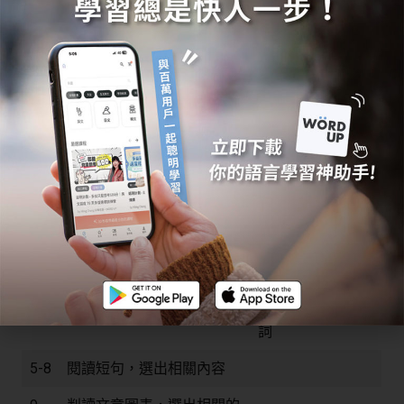
TOPIK II：閱讀（第二節，70 分鐘）
閱讀：1-50 題
題
題型
答題及備考技巧
目
蠻常考連接詞，可
1-2
在空格中填入詞語
多留意
準備 TOPIK 時多
3-4
選出畫底線處的相似選項
留意同義詞、近似
詞
5-8
閱讀短句，選出相關內容