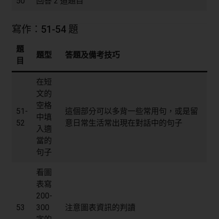
50
回答 2 道題目
寫作：51-54 題
題
題型
答題及備考技巧
目
在短
文的
空格
51-
這個部分可以多背一些常用句，或是留
中填
52
意日常生活常出現在對話中的句子
入適
當的
句子
看圖
表寫
200-
53
300
注意圖表資訊的判讀