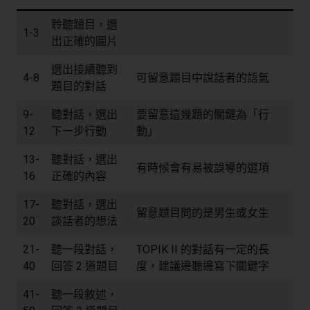
聆聽題目，選
1-3
出正確的圖片
選出接續聽到
4-8
可留意題目中說話者的語氣
題目的對話
9-
聽對話，選出
要留意這幾題的關鍵為「行
12
下一步行動
動」
13-
聽對話，選出
有時候會有易被誤導的選項
16
正確的內容
17-
聽對話，選出
留意題目問的是男生或女生
20
談話者的想法
21-
聽一段對話，
TOPIK II 的對話有一定的長
40
回答 2 道題目
度，建議邊聽邊寫下關鍵字
41-
聽一段敘述，