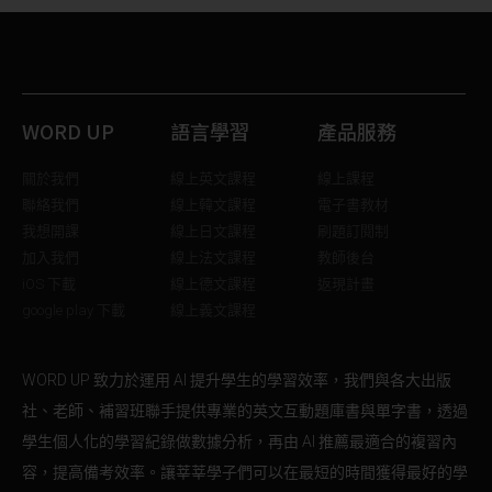
WORD UP
語言學習
產品服務
關於我們
線上英文課程
線上課程
聯絡我們
線上韓文課程
電子書教材
我想開課
線上日文課程
刷題訂閱制
加入我們
線上法文課程
教師後台
iOS 下載
線上德文課程
返現計畫
google play 下載
線上義文課程
WORD UP 致力於運用 AI 提升學生的學習效率，我們與各大出版
社、老師、補習班聯手提供專業的英文互動題庫書與單字書，透過
學生個人化的學習紀錄做數據分析，再由 AI 推薦最適合的複習內
容，提高備考效率。讓莘莘學子們可以在最短的時間獲得最好的學