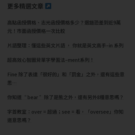
更多精選文章
高點函授價格、志光函授價格多少？選錯恐差到近9萬
元！市面函授價格一次比較
片語整理：懂這些英文片語 ， 你就是英文高手–in 系列
超高效心智圖背單字學習法–ment系列！
Fine 除了表達「很好的」和「罰金」之外，還有這些意
思…
你知道“ bear ”除了是熊之外，還有另外8種意思嗎？
字首教室：over = 超過；see = 看，「oversee」你知
道意思嗎？