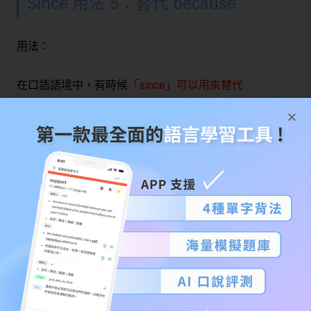
Since 用法 5：替代 because
用法：
在口語語境中，有時候
「since」可以用來替代
「because」
，但在正式寫作中應避免使用。
模板：
Since [原因], [解釋 / 陳述].
範例：
Since you asked for examples, I’m providing them here.
（由於您要求範例，我在這裡提供了一些。）