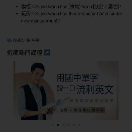
模板：Since when has [事物] been [狀態 / 屬性]?
範例：Since when has this restaurant been under
new management?
WORD UP APP
近期熱門課程