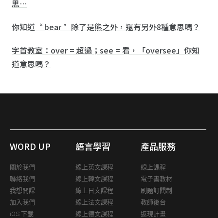
思…
你知道“ bear ”除了是熊之外，還有另外8種意思嗎？
字首教室：over = 超過；see = 看，「oversee」你知
道意思嗎？
WORD UP
語言學習
產品服務
關於我們
線上英文課程
線上課程
聯絡我們
線上韓文課程
電子書教材
我想開課
線上日文課程
刷題訂閱制
加入我們
線上法文課程
教師後台
iOS 下載
線上德文課程
返現計畫