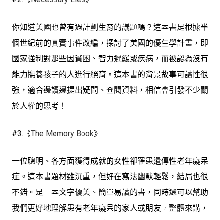
你知道美國也曾有過計劃生育的議題嗎？這本書是根據半
個世紀前的真實事件改編，探討了美國的優生學計畫，即
國家強制對那些因貧困、智力遲緩或疾病，而被認為沒有
能力撫養孩子的人進行絕育。這本書的背景故事可讀性很
強，適合邊讀邊提出疑問、查閱資料，相信會引發不少關
於人權的思考！
#3.《
The Memory Book
》
一位聰明、各方面獲得成就的女性卻罹患遺傳性老年癡呆
症。這本書題材雖沉重，但好在寫法幽默輕鬆，結局也很
不錯。是一本文字優美、簡單易讀的書，同時還可以幫助
我們更好地理解患有老年癡呆的家人或朋友，整體來講，