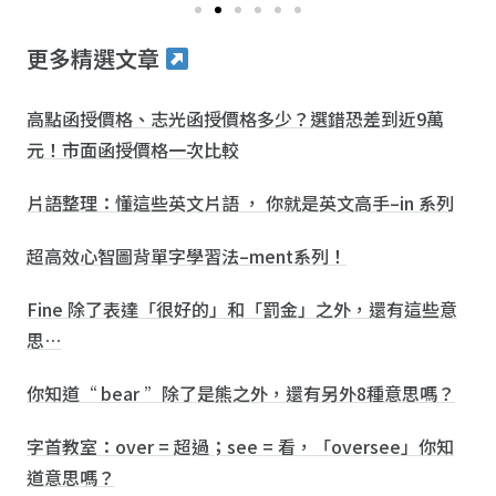
更多精選文章
高點函授價格、志光函授價格多少？選錯恐差到近9萬
元！市面函授價格一次比較
片語整理：懂這些英文片語 ， 你就是英文高手–in 系列
超高效心智圖背單字學習法–ment系列！
Fine 除了表達「很好的」和「罰金」之外，還有這些意
思…
你知道“ bear ”除了是熊之外，還有另外8種意思嗎？
字首教室：over = 超過；see = 看，「oversee」你知
道意思嗎？