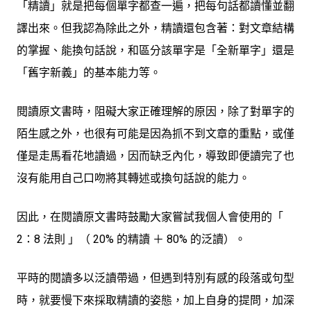
「精讀」就是把每個單字都查一遍，把每句話都讀懂並翻
譯出來。但我認為除此之外，精讀還包含著：對文章結構
的掌握、能換句話說，和區分該單字是「全新單字」還是
「舊字新義」的基本能力等。
閱讀原文書時，阻礙大家正確理解的原因，除了對單字的
陌生感之外，也很有可能是因為抓不到文章的重點，或僅
僅是走馬看花地讀過，因而缺乏內化，導致即便讀完了也
沒有能用自己口吻將其轉述或換句話說的能力。
因此，在閱讀原文書時鼓勵大家嘗試我個人會使用的
「
2：8 法則
」（
20% 的精讀 ＋ 80% 的泛讀）。
平時的閱讀多以泛讀帶過，但遇到特別有感的段落或句型
時，就要慢下來採取精讀的姿態，加上自身的提問，加深