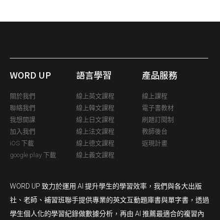
WORD UP
語言學習
產品服務
關於我們
線上英文課程
線上課程
聯絡我們
線上韓文課程
電子書教材
我想開課
線上日文課程
刷題訂閱制
加入我們
線上法文課程
教師後台
iOS 下載
線上德文課程
返現計畫
google play 下載
線上義文課程
WORD UP 致力於運用 AI 提升學生的學習效率，我們與各大出版
社、老師、補習班聯手提供專業的英文互動題庫書與單字書，透過
學生個人化的學習紀錄做數據分析，再由 AI 推薦最適合的複習內