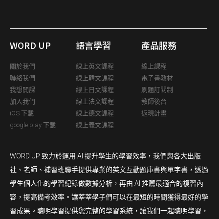
WORD UP
語言學習
產品服務
關於我們
線上英文課程
線上課程
聯絡我們
線上韓文課程
電子書教材
我想開課
線上日文課程
刷題訂閱制
加入我們
線上法文課程
教師後台
iOS 下載
線上德文課程
返現計畫
google play 下載
線上義文課程
WORD UP 致力於運用 AI 提升學生的學習效率，我們與各大出版
社、老師、補習班聯手提供專業的英文互動題庫書與單字書，透過
學生個人化的學習紀錄做數據分析，再由 AI 推薦最適合的複習內
容，提高備考效率。讓莘莘學子們可以在最短的時間獲得最好的學
習成果。聰明學習提供您完整的學習系統，讓我們一起聰明學習，