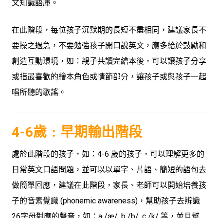
文知識語庫。
在此階段，每位孩子沉默期的長短不盡相同，建議家長不
要操之過急，不要勉強孩子開口說英文，應多給於鼓勵和
創造互動環境，如：親子共讀完繪本後，可以讓孩子分享
或指最喜歡的繪本角色或情節部分，讓孩子或與孩子一起
唱所聽的歌謠。
4-6歲﹕早期輸出階段
處於此階段的孩子，如：4-6 歲的孩子，可以理解更多的
日常英文口語問題，並可以以單字、片語、簡短的語句去
做簡單回應，建議在此階段，家長、老師可以開始培養孩
子的音素覺識 (phonemic awareness)，幫助孩子去辨識
26字母對應的聲音，如：a /æ/, b /b/, c /k/ 等，並且幫