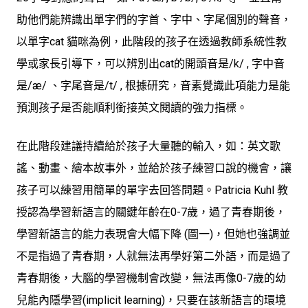
助他們能辨識出單字們的字首、字中、字尾個別的聲音，
以單字cat 貓咪為例，此階段的孩子在透過教師系統性教
學或家長引導下，可以辨別出cat的開頭音是/k/ , 字中音
是/æ/ 、字尾音是/t/ , 根據研究，音素覺識此項能力是能
預測孩子是否能順利銜接英文閱讀的強力指標。
在此階段建議持續給於孩子大量聽的輸入，如：英文歌
謠、動畫、繪本故事外，並給於孩子練習口說的機會，讓
孩子可以練習用簡單的單字去回答問題。Patricia Kuhl 教
授認為學習新語言的關鍵年齡在0-7歲，過了青春期後，
學習新語言的能力表現會大幅下降 (圖一)，但她也強調並
不是指過了青春期，人就無法再學好第二外語，而是過了
青春期後，大腦的學習機制會改變，無法再像0-7歲的幼
兒能內隱學習(implicit learning)，只要在該新語言的環境