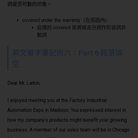
詞是否可數的印象。
covered under the warranty（在保固內）
這裡的 covered 是將過去分詞作形容詞非
動詞
英文單字筆記術六：Part 6 段落填
空
Dear Mr. Larkin,
I enjoyed meeting you at the Factory Industrial
Automation Expo in Madison. You expressed interest in
how my company’s products might benefit your growing
business. A member of our sales team will be in Chicago