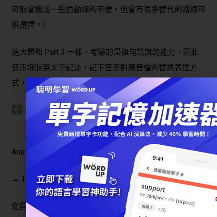
可能會造成一些通勤族的不便，但會有很多替代的路線可
供選擇。）
這大題和 Part 3 一樣，考驗的是換句話說的能力，因此
使用塊狀英文筆記法，記下答案對應音檔的替換表達方
式，就能熟悉考試會如何「換句話說」。
小技巧：熟悉考試會如何「換句話說」
Where is the announcement taking place?
Ans: At a press conference
→ Thank you for joining us at today’s press conference.
從開場白感謝大家參加今天的記者會來判斷，宣布的地點