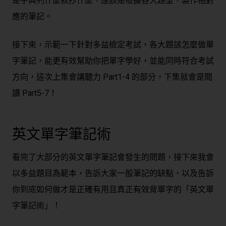
是字典列什麼就抄什麼，應該是根據各大題型，製作相對
應的筆記。
接下來，示範一下針對多益檢定考試，各大題該怎麼做單
字筆記，能更有效幫助你把單字學好，並能同時符合考試
方向，這次上集會講聽力 Part1-4 的部分，下集就會是閱
讀 Part5-7！
英文單字筆記術
看完了大部分的英文單字筆記會發生的問題，接下來我會
以多益題目為範本，告訴大家一般筆記的缺點，以及告訴
你到底如何做才是正確有用且真正有效背單字的「英文單
字筆記術」！