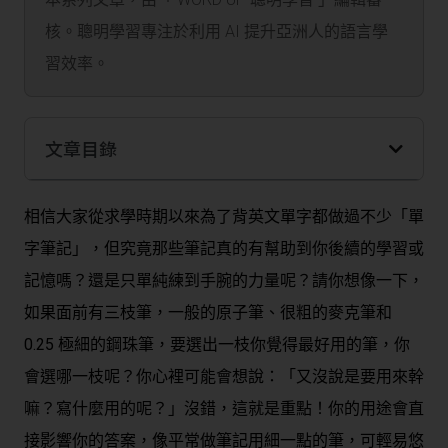
核。聰明學習專注於利用 AI 提升亞洲人的語言學
習效率。
文章目錄
相信大家從求學時期以來為了背英文單字都做過不少「單
字筆記」，但究竟那些筆記真的有幫助到你後續的學習或
記憶嗎？還是只單純練到手腕的力量呢？請你想像一下，
如果面前有三枝筆，一般的原子筆、很粗的麥克筆和
0.25 極細的鋼珠筆，要選出一枝你覺得最好用的筆，你
會選哪一枝呢？你心裡可能會想說：「又沒說是要用來幹
嘛？寫什麼用的呢？」沒錯，這就是重點！你的用途會直
接影響你的答案，像平常做筆記用細一點的筆，可輕易悠