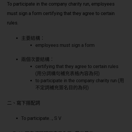
To participate in the company charity run
,
employees
must sign a form
certifying that they agree to certain
rules
.
主要結構：
employees must sign a form
兩個次要結構：
certifying that they agree to certain rules
(用分詞構句補充表格內容為何)
to participate in the company charity run (用
不定詞補充簽名目的為何)
二、寫下搭配詞
To participate…, S V