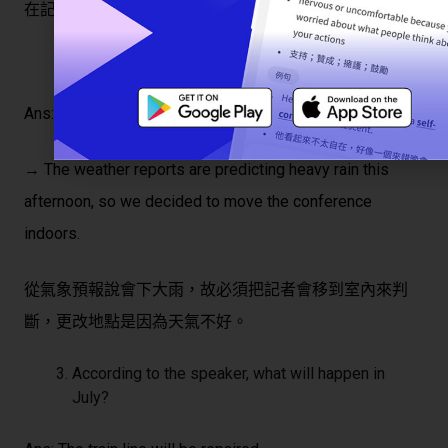
在記者會。
What has caused the event to be relocated?
Ans: Bad weather
→ The weather reports are predicting heavy rain this
afternoon, so we decided to move the conference
indoors.
從氣象預報說會下大雨，故必須把記者會移到室內來判
斷，更改地點是因為天氣不好。
According to the speaker, what will happen in
July?