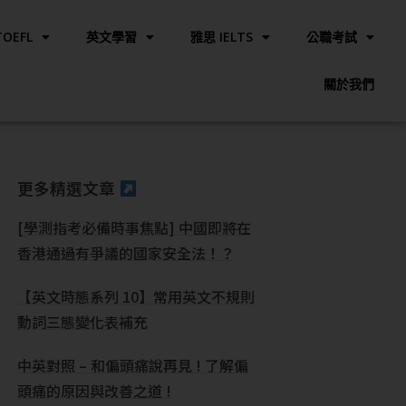
OEFL
英文學習
雅思 IELTS
公職考試
關於我們
更多精選文章
[學測指考必備時事焦點] 中國即將在
香港通過有爭議的國家安全法！？
【英文時態系列 10】常用英文不規則
動詞三態變化表補充
中英對照 – 和偏頭痛說再見 ! 了解偏
頭痛的原因與改善之道 !