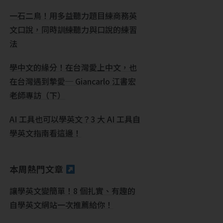
一石二鳥！用多益聽力題目練商務英
文口說，同時訓練聽力與口說的練習
法
學中文的緣分！在台灣愛上中文，也
在台灣遇到摯愛─ Giancarlo 江書宏
老師專訪（下）
AI 工具也可以學英文？3 大 AI 工具自
學英文指南看這邊！
本周熱門文章
讓學英文變簡單！8 個扎實、有趣的
自學英文網站一次推薦給你！