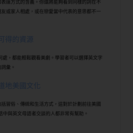
和表達方式的含義。你還將能夠看到同樣的詞在不
朋友或家人相處，或在戀愛當中代表的意思都不一
可得的資源
論身在何處，都能輕鬆觀看美劇。學習者可以選擇英文字
的詞彙。
道地美國文化
包括習俗、傳統和生活方式，這對於計劃前往美國
活中與英文母語者交談的人都非常有幫助。