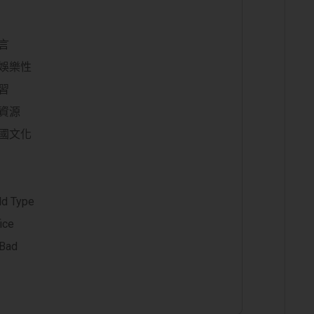
言
娛樂性
習
資源
國文化
 Type
ce
Bad