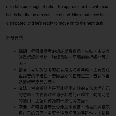
man lets out a sigh of relief. He approaches his wife and
hands her the boxes with a curt nod. His impatience has
dissipated, and he’s ready to move on to the next task.
評分要點
語調：
考察說話者的語調是否自然、生動。主要會
注重語調的變化、強調重點、語調的抑揚頓挫等方
面。
發音：
考察說話者的發音是否清晰準確。主要會注
重語音的準確性、音節重心的正確位置、音調的自
然流暢程度等方面。
文法：
考察說話者是否能運用正確的文法表達自己
的意思。主要會注重句子結構的正確性、動詞時態
的使用、主語和賓語的一致性等方面。
字彙：
考察說話者是否能運用豐富、恰當的詞彙表
達自己的意思。主要會注重詞匯的準確性、多樣性