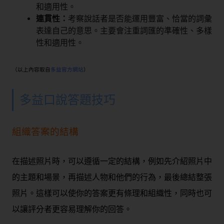
和適用性。
連貫性：
考察說話者是否能運用豐富、恰當的詞彙
表達自己的意思。主要會注重詞匯的準確性、多樣
性和適用性。
（以上內容取自
多益官方網站
）
多益口說答題技巧
組織答案的結構
在描述照片時，可以遵循一定的結構，例如先介紹照片中
的主題和場景，再描述人物和他們的行為，最後總結整張
照片。這樣可以使你的答案更有條理和組織性，同時也可
以讓評分者更容易理解你的回答。