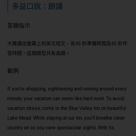
多益口說：朗讀
答題指示
大聲讀出螢幕上的英文短文，有45 秒準備時間及45 秒作
答時間。這類題型共有兩題。
範例
If you’re shopping, sightseeing and running around every
minute, your vacation can seem like hard work. To avoid
vacation stress, come to the Blue Valley Inn on beautiful
Lake Mead. While staying at our inn, you’ll breathe clean
country air as you view spectacular sights. With its