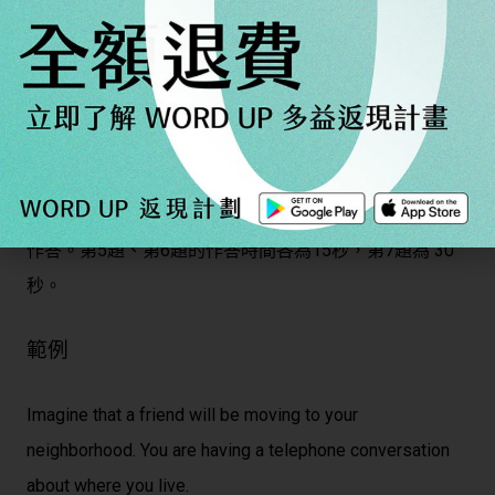
多益口說：回答問題
答題指示
依據題目設定的情境，回答與日常生活有關的問題。這類
題型共有三題，並無準備時間，請在聽到「嗶」聲後立即
作答。第5題、第6題的作答時間各為15秒，第7題為 30
秒。
範例
Imagine that a friend will be moving to your
neighborhood. You are having a telephone conversation
about where you live.