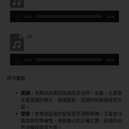
音
00:00
00:00
訊
播
放
Q9
器
音
00:00
00:00
訊
播
放
評分要點
器
語調：
考察說話者的語調是否自然、生動。主要會
注重語調的變化、強調重點、語調的抑揚頓挫等方
面。
發音：
考察說話者的發音是否清晰準確。主要會注
重語音的準確性、音節重心的正確位置、音調的自
然流暢程度等方面。