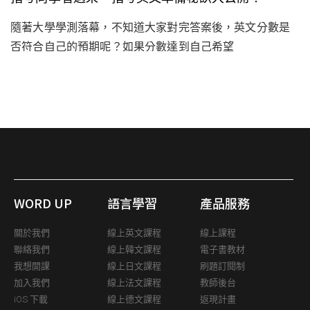
隨著大學學測落幕，不知道大家對完答案後，英文分數是
否符合自己的預期呢？如果分數達到自己希望
WORD UP
語言學習
產品服務
關於我們
線上英文課程
線上課程
聯絡我們
線上韓文課程
電子書教材
我想開課
線上日文課程
刷題訂閱制
加入我們
線上法文課程
教師後台
iOS 下載
線上德文課程
返現計畫