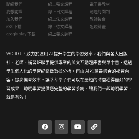
聯絡我們
線上韓文課程
電子書教材
我想開課
線上日文課程
刷題訂閱制
加入我們
線上法文課程
教師後台
iOS 下載
線上德文課程
返現計畫
google play 下載
線上義文課程
WORD UP 致力於運用 AI 提升學生的學習效率，我們與各大出版
社、老師、補習班聯手提供專業的英文互動題庫書與單字書，透過
學生個人化的學習紀錄做數據分析，再由 AI 推薦最適合的複習內
容，提高備考效率。讓莘莘學子們可以在最短的時間獲得最好的學
習成果。聰明學習提供您完整的學習系統，讓我們一起聰明學習，
就是有效！