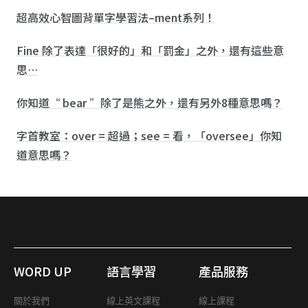
超高效心智圖背單字學習法–ment系列！
Fine 除了表達「很好的」和「罰金」之外，還有這些意
思…
你知道“ bear ”除了是熊之外，還有另外8種意思嗎？
字首教室：over = 超過；see = 看，「oversee」你知
道意思嗎？
WORD UP
語言學習
產品服務
關於我們
線上英文課程
線上課程