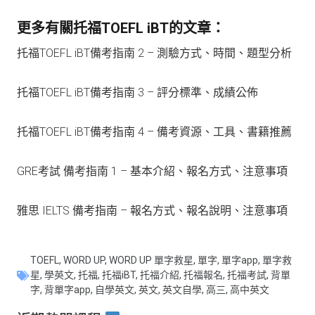
更多有關托福TOEFL iBT的文章：
托福TOEFL iBT備考指南 2 – 測驗方式、時間、題型分析
托福TOEFL iBT備考指南 3 – 評分標準、成績公佈
托福TOEFL iBT備考指南 4 – 備考資源、工具、書籍推薦
GRE考試 備考指南 1 – 基本介紹、報名方式、注意事項
雅思 IELTS 備考指南 – 報名方式、報名說明、注意事項
TOEFL
,
WORD UP
,
WORD UP 單字救星
,
單字
,
單字app
,
單字救
星
,
學英文
,
托福
,
托福iBT
,
托福介紹
,
托福報名
,
托福考試
,
背單
字
,
背單字app
,
自學英文
,
英文
,
英文自學
,
高三
,
高中英文