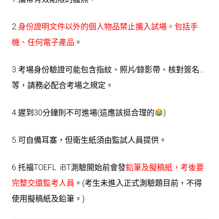
2.
身份證明文件以外的個人物品禁止攜入試場。包括手
機、任何電子產品
。
3.考場身份驗證可能包含指紋、照片∕錄影帶、核對簽名…
等，請務必配合考場之規定。
4.遲到30分鐘則不可進場(這應該挺合理的
)
5.可自備耳塞，但衛生紙須由監試人員提供。
6.托福TOEFL iBT測驗開始前會發
鉛筆及擬稿紙，考後要
完整交還監考人員
。(考生未進入正式測驗題目前，不得
使用擬稿紙及鉛筆。)