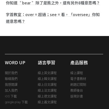
你知道“ bear ”除了是熊之外，還有另外8種意思嗎？
字首教室：over = 超過；see = 看，「oversee」你知
道意思嗎？
WORD UP
語言學習
產品服務
關於我們
線上英文課程
線上課程
聯絡我們
線上韓文課程
電子書教材
我想開課
線上日文課程
刷題訂閱制
加入我們
線上法文課程
教師後台
iOS 下載
線上德文課程
返現計畫
google play 下載
線上義文課程