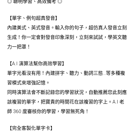
◎ 聰明學習、高效備考 ◎
【單字、例句超真發音】
內建美式、英式發音。輸入你的句子，超仿真人發音立刻
生成！你一定會對發音印象深刻，立刻來試試，學英文聽
力一把罩！
【A.I 演算法幫你高效學習】
單字光看沒有用！內建拼字、聽力、動詞三態…等多種複
習模式來增強記憶。
同時演算法會不斷記錄您的學習狀況，自動推薦您此刻應
該複習的單字，把寶貴的時間花在該複習的字上。A.I 老
師 360 度審核你的學習，學習無死角！
【完全客製化單字卡】