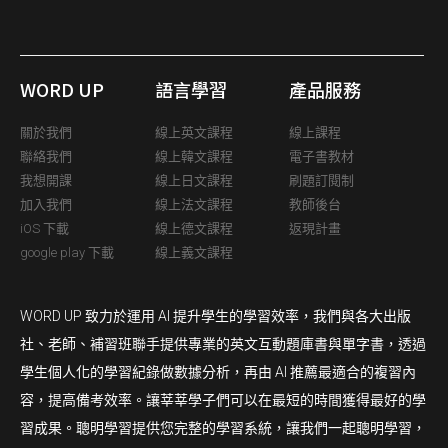
WORD UP
語言學習
產品服務
關於我們
線上英文課程
線上課程
聯絡我們
線上韓文課程
電子書教材
我想開課
線上日文課程
刷題訂閱制
加入我們
線上法文課程
教師後台
iOS 下載
線上德文課程
返現計畫
google play 下載
線上義文課程
WORD UP 致力於運用 AI 提升學生的學習效率，我們與各大出版
社、老師、補習班聯手提供專業的英文互動題庫書與單字書，透過
學生個人化的學習紀錄做數據分析，再由 AI 推薦最適合的複習內
容，提高備考效率。讓莘莘學子們可以在最短的時間獲得最好的學
習成果。聰明學習提供您完整的學習系統，讓我們一起聰明學習，