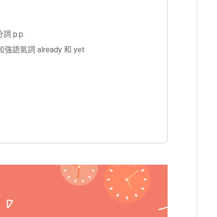
 p.p.
詞 already 和 yet