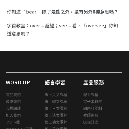
你知道“ bear ”除了是熊之外，還有另外8種意思嗎？
字首教室：over = 超過；see = 看，「oversee」你知
道意思嗎？
WORD UP
語言學習
產品服務
關於我們
線上英文課程
線上課程
聯絡我們
線上韓文課程
電子書教材
我想開課
線上日文課程
刷題訂閱制
加入我們
線上法文課程
教師後台
iOS 下載
線上德文課程
返現計畫