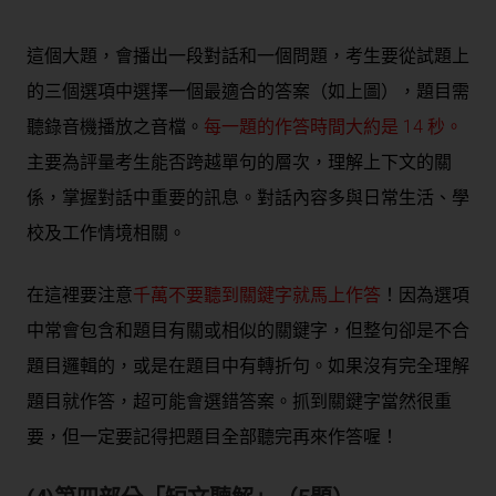
這個大題，會播出一段對話和一個問題，考生要從試題上
的三個選項中選擇一個最適合的答案（如上圖），題目需
聽錄音機播放之音檔。
每一題的作答時間大約是 14 秒。
主要為評量
考生能否跨越單句的層次，理解上下文的關
係，掌握對話中重要的訊息。對話內容多與日常生活、學
校及工作情境相關。
在這裡要注意
千萬不要聽到關鍵字就馬上作答
！因為選項
中常會包含和題目有關或相似的關鍵字，但整句卻是不合
題目邏輯的，或是在題目中有轉折句。如果沒有完全理解
題目就作答，超可能會選錯答案。抓到關鍵字當然很重
要，但一定要記得把題目全部聽完再來作答喔！