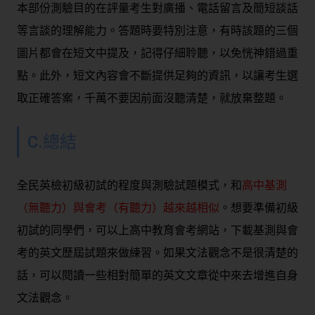
本部份測驗目的在評量考生對廣播、電話留言及簡短談話
等言談的理解能力。答題時要特別注意，有時該題的三個
圖片都會在短文中提及，記得仔細聆聽，以免恍神錯過重
點。此外，短文內容會不斷提供足夠的資訊，以讓考生選
取正確答案，千萬不要因前面沒聽清楚，就放棄整題。
C.總結
全民英檢初級初試的程度與測驗試題模式，和
高中基測
（無聽力）與會考（有聽力）越來越相似
。想要準備初級
初試的同學們，可以上高中教育會考網站，下載基測與會
考的英文歷屆試題來做練習。如果文法觀念不是很清楚的
話，可以閱讀一些相對簡單的英文文章從中來去增進自身
文法觀念。