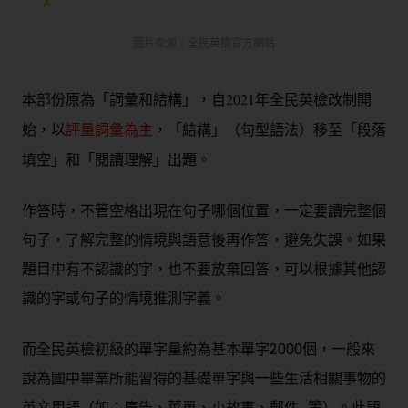
圖片來源：全民英檢官方網站
本部份原為「詞彙和結構」，自2021年全民英檢改制開
始，以
評量詞彙為主
，「結構」（句型語法）移至「段落
填空」和「閱讀理解」出題。
作答時，不管空格出現在句子哪個位置，一定要讀完整個
句子，了解完整的情境與語意後再作答，避免失誤。如果
題目中有不認識的字，也不要放棄回答，可以根據其他認
識的字或句子的情境推測字義。
而全民英檢初級的
單字量約為基本單字2000個
，一般來
說為
國中畢業所能習得的基礎單字與一些生活相關事物的
英文用語（如：廣告、菜單、小故事、郵件…等）
。
此題