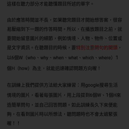
這樣在聽力部分才能聽懂題目所述的單字。
由於應答時間並不長，如果聽完題目才開始想答案，很容
易壓縮到下一題的作答時間。所以，在播放題目之前，就
要開始留意圖片的細節，例如情境、人物、物件、位置或
是文字資訊。在聽題目的時候，要
特別注意問句的開頭
，
1
以
6個W（who、why、when、what、which、where）
個
H（how）為主，
就能迅速確認問題方向喔！
在訓練上我們提供方法給大家練習：用
google搜尋生活
1
情境的圖片
，看著每張圖片，用上段提到
6個W、
個
H
來
造簡單問句，並自己回答問題。如此訓練長久下來便能
夠，在看到圖片時以所想法，聽問題時也不會太過緊張
喔！！