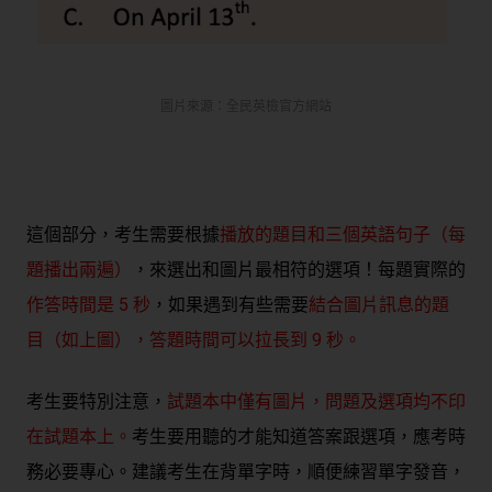
圖片來源：全民英檢官方網站
這個部分，考生需要根據
播放的題目和三個英語句子（每
題播出兩遍）
，來選出和圖片最相符的選項！每題實際的
作答時間是 5 秒
，如果遇到有些需要
結合圖片訊息的題
目（如上圖），答題時間可以拉長到 9 秒。
考生要特別注意，
試題本中僅有圖片，問題及選項均不印
在試題本上。
考生要用聽的才能知道答案跟選項，應考時
務必要專心。建議考生在背單字時，順便練習單字發音，