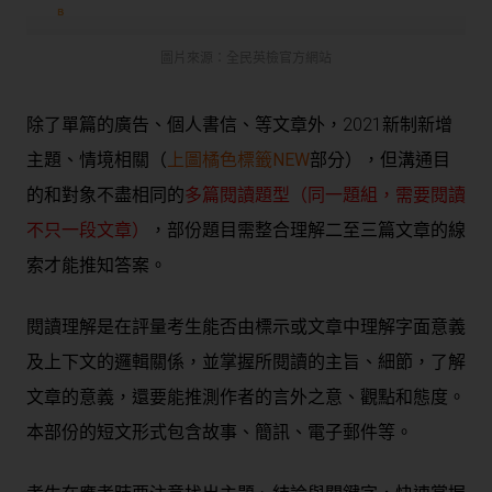
圖片來源：全民英檢官方網站
除了單篇的廣告、個人書信、等文章外，2021新制新增
主題、情境相關（
上圖橘色標籤
NEW
部分）
，但溝通目
的和對象不盡相同的
多篇閱讀題型（同一題組，需要閱讀
不只一段文章）
，部份題目需整合理解二至三篇文章的線
索才能推知答案。
閱讀理解是在評量考生能否由標示或文章中理解字面意義
及上下文的邏輯關係，並掌握所閱讀的主旨、細節，了解
文章的意義，還要能推測作者的言外之意、觀點和態度。
本部份的短文形式包含故事、簡訊、電子郵件等。