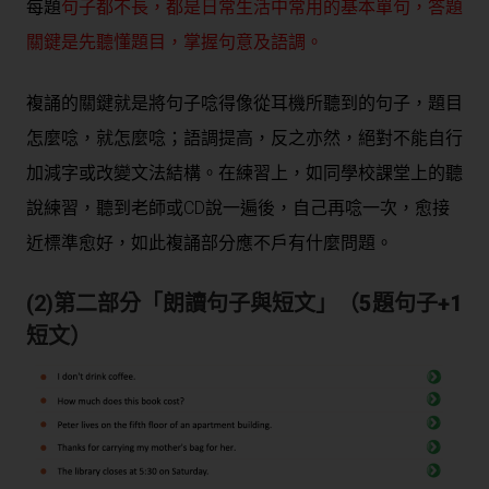
每題
句子都不長，都是日常生活中常用的基本單句，答題
關鍵是先聽懂題目，掌握句意及語調。
複誦的關鍵就是將句子唸得像從耳機所聽到的句子，題目
怎麼唸，就怎麼唸；語調提高，反之亦然，絕對不能自行
加減字或改變文法結構。在練習上，如同學校課堂上的聽
說練習，聽到老師或CD說一遍後，自己再唸一次，愈接
近標準愈好，如此複誦部分應不戶有什麼問題。
(2)第二部分「
朗讀句子與短文
」
（5題句子+1
短文）