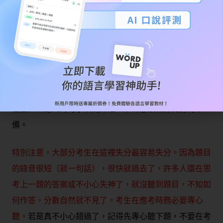
秒
。題本上會有三個選項（如上圖），題目需聽錄音機播
放之音檔。
本部份是在測驗考生能否理解口
語中常用的問句或直述
句，並選擇適當的回應方式。
問句部份包含wh-（
6個W）
問句及yes-no問句；直述句則包含口語中常用的句型。
問
句與直述句內容多與日常生活相關
，語法結構亦不複雜，
但由於所聽到的句子瞬間即逝，平日必須做好充分的準
備。
特別注意，大部分考生在這裡失分最容易失分。因為題目
的錄音很短（就一句話），很快就過去了，許多人還在思
考上一題的答案或不小心失神了，就沒聽到題目，不知如
何作答，分數自然就不見了。考生在應考時務必要專心
聽。
若是真不小心錯過了，記得先專心聽下題，不要在考