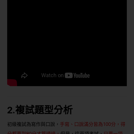
2.
複試題型分析
初級複試為寫作與口說，
手寫、口說
滿分皆為100分，
得
分都要到80分才算通過
。
但是，這兩項考試，
只要一項