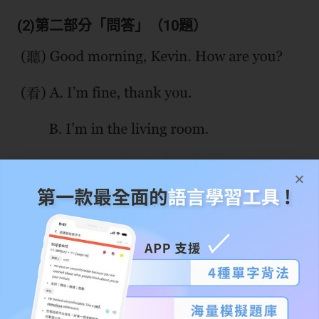
(2)第二部分「問答」（10題）
圖片來源：全民英檢官方網站
每題會播出一個
問句或直述句（播出兩次）
，考生從考卷
上的選項選出一個答案即可以。
每題的作答時間是 14