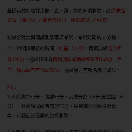
全民英檢初級採用聽，說，讀，寫的分項測驗，必
須通過
初試（聽+讀）才能夠考取同一級的複試（說+寫）
初試分聽力與閱讀測驗兩項考試，考試時間約55分鐘，
加上說明與等待的時間，
約需1.5小時
。兩項成績
滿分都
為120分
。通過條件為
兩項測驗成績總和達到160分，且
任一項成績不可低於72分
，通過後方可報名參加複試。
P.S：
1.小明聽力80分，閱讀88分，其總分為168分(已超過160
分），且兩項成績皆高於72分，達到聽讀測驗通過標
準，可報名該級數的說寫測驗。