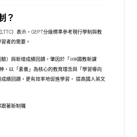
制？
TTC）表示，GEPT分級標準參考現行學制與教
學習者的需要。
「108國教新課
測驗
）
與新增成績回饋，肇因於
神，
以「素養」為核心的教育理念與「學習導向
與成績回饋，更有效率地促進學習，
提高
國人英文
得跟著新制囉