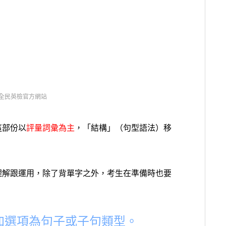
全民英檢官方網站
這部份以
評量詞彙為主
，「結構」（句型語法）移
理解跟運用，除了背單字之外，考生在準備時也要
加選項為句子或子句類型。