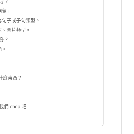
分？
詞彙」
為句子或子句類型。
本、圖片類型。
分？
題。
是什麼東西？
 shop 吧