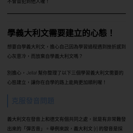
不會冒犯到他人喔！
學義大利文需要建立的心態！
想要自學義大利文，擔心自己因為學習過程遇到挫折感到
心灰意冷，而放棄自學義大利文嗎？
別擔心，Jella! 幫你整理了以下三個學習義大利文需要的
心態建立，讓你在自學的路上能夠更加順利喔！
克服發音問題
義大利文在發音上和德文有個共同之處，就是有非常難發
出來的「彈舌音」。舉例來說，義大利文 [r] 的發音是採