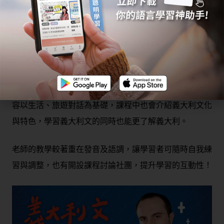
要著重在發音的練習，以及較為簡易的文法，例如物主形
容詞的用法。
Jella! 義大利文課程
Jella! 推出義大利文課程囉！《
義大利文跟義大利人一樣
簡單：A1
》這門課將會適合從零開始學起的你，課程內
容以生活、旅遊對話為基礎，課程中也會介紹義大利文化
與特色，學習義大利文的同時也能更了解義大利。
老師的教學較著重在發音及語調，讓學習者可隨時自我練
習與調整，也有開設課程討論社團，提升學習的互動性！