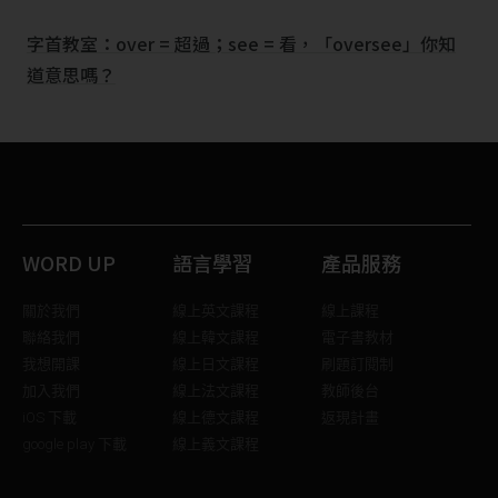
字首教室：over = 超過；see = 看，「oversee」你知
道意思嗎？
WORD UP
語言學習
產品服務
關於我們
線上英文課程
線上課程
聯絡我們
線上韓文課程
電子書教材
我想開課
線上日文課程
刷題訂閱制
加入我們
線上法文課程
教師後台
iOS 下載
線上德文課程
返現計畫
google play 下載
線上義文課程