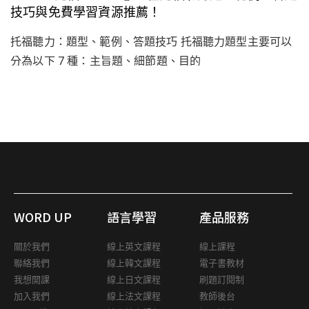
技巧與免費學習資源推薦！
托福聽力：題型、範例、答題技巧 托福聽力題型主要可以
分為以下 7 種：主旨題、細節題、目的
WORD UP
語言學習
產品服務
關於我們
線上英文課程
線上課程
聯絡我們
線上韓文課程
電子書教材
我想開課
線上日文課程
刷題訂閱制
加入我們
線上法文課程
教師後台