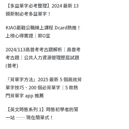
【多益單字必考整理】2024 最新 13
類新制必考多益單字！
KIAO贏戰公職線上課程 Dcard熱推！
上榜心得實證｜郭O宜
2024/113高普考考古題解析｜高普考
考古題｜公共人力資源管理歷屆試題
(普考)
『背單字方法』2025 最新 5 個高效背
單字技巧、200 個必背單字｜5 款熱
門背單字 app 推薦
【英文時態系列 1】時態初學者的第
一站 ── 現在簡單式！