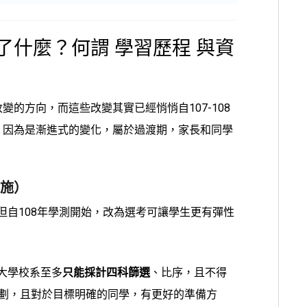
了什麼？何謂 學習歷程 與資
的方向，而這些改變其實已經悄悄自107-108
，因為是漸進式的變化，屬於過渡期，家長和同學
實施）
但自108年學測開始，改為選考可讓學生更有彈性
大學校系
至多
只能採計四科
篩選
、比序，且
不得
劃，且對於目標明確的同學，有更好的準備方