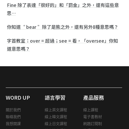
Fine 除了表達「很好的」和「罰金」之外，還有這些意
思…
你知道“ bear ”除了是熊之外，還有另外8種意思嗎？
字首教室：over = 超過；see = 看，「oversee」你知
道意思嗎？
WORD UP
語言學習
產品服務
關於我們
線上英文課程
線上課程
聯絡我們
線上韓文課程
電子書教材
我想開課
線上日文課程
刷題訂閱制