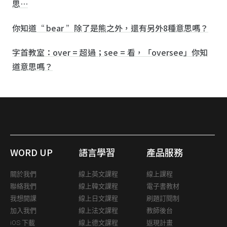
思…
你知道“ bear ”除了是熊之外，還有另外8種意思嗎？
字首教室：over = 超過；see = 看，「oversee」你知
道意思嗎？
WORD UP
語言學習
產品服務
關於我們
線上英文課程
線上課程
聯絡我們
線上韓文課程
電子書教材
我想開課
線上日文課程
刷題訂閱制
加入我們
線上法文課程
教師後台
iOS 下載
線上德文課程
返現計畫