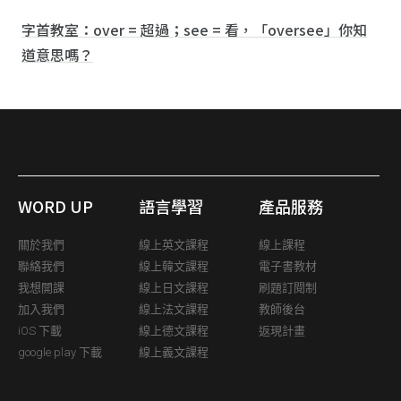
字首教室：over = 超過；see = 看，「oversee」你知
道意思嗎？
WORD UP
語言學習
產品服務
關於我們
線上英文課程
線上課程
聯絡我們
線上韓文課程
電子書教材
我想開課
線上日文課程
刷題訂閱制
加入我們
線上法文課程
教師後台
iOS 下載
線上德文課程
返現計畫
google play 下載
線上義文課程