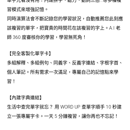
單字光看沒有用！內建拼字、聽力、動詞三態…等多種複
習模式來增強記憶。
同時演算法會不斷記錄您的學習狀況，自動推薦您此刻應
該複習的單字，把寶貴的時間花在該複習的字上。A.I 老
師 360 度審核你的學習，學習無死角！
【完全客製化單字卡】
多組解釋、多組例句、同義字、反義字連結、字根字首、
個人筆記。所有需求一次滿足，專屬自己的記憶點來學
習！
【內建字典連結】
生活中查完單字就忘？ 用 WORD UP 查單字順手 10 秒建
立一張專屬字卡。一天 5 分鐘複習，讓你再也不忘記！