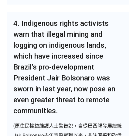
4. Indigenous rights activists
warn that illegal mining and
logging on indigenous lands,
which have increased since
Brazil’s pro-development
President Jair Bolsonaro was
sworn in last year, now pose an
even greater threat to remote
communities.
(原住民權益維護人士警告說，自從巴西親發展總統
Jair Bolsonaro去年宣誓就職以來，非法開采和砍伐