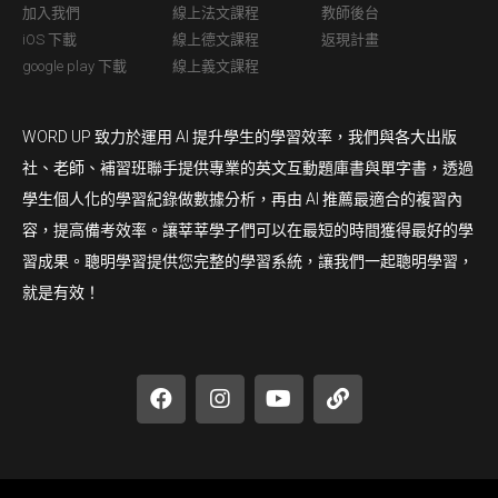
加入我們
線上法文課程
教師後台
iOS 下載
線上德文課程
返現計畫
google play 下載
線上義文課程
WORD UP 致力於運用 AI 提升學生的學習效率，我們與各大出版
社、老師、補習班聯手提供專業的英文互動題庫書與單字書，透過
學生個人化的學習紀錄做數據分析，再由 AI 推薦最適合的複習內
容，提高備考效率。讓莘莘學子們可以在最短的時間獲得最好的學
習成果。聰明學習提供您完整的學習系統，讓我們一起聰明學習，
就是有效！