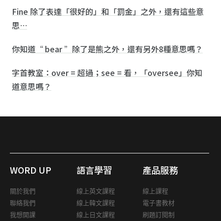
Fine 除了表達「很好的」和「罰金」之外，還有這些意
思…
你知道“ bear ”除了是熊之外，還有另外8種意思嗎？
字首教室：over = 超過；see = 看，「oversee」你知
道意思嗎？
WORD UP
語言學習
產品服務
關於我們
線上英文課程
線上課程
聯絡我們
線上韓文課程
電子書教材
我想開課
線上日文課程
刷題訂閱制