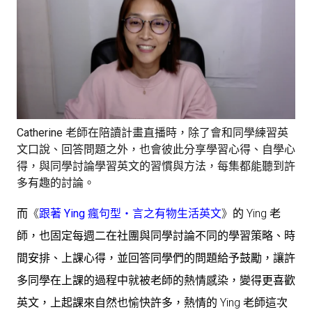
Catherine 老師在陪讀計畫直播時，除了會和同學練習英
文口說、回答問題之外，也會彼此分享學習心得、自學心
得，與同學討論學習英文的習慣與方法，每集都能聽到許
多有趣的討論。
而
《
跟著 Ying 瘋句型・言之有物生活英文
》
的 Ying 老
師，也固定每週二在社團與同學討論不同的學習策略、時
間安排、上課心得，並回答同學們的問題給予鼓勵，讓許
多同學在上課的過程中就被老師的熱情感染，變得更喜歡
英文，上起課來自然也愉快許多，熱情的 Ying 老師這次