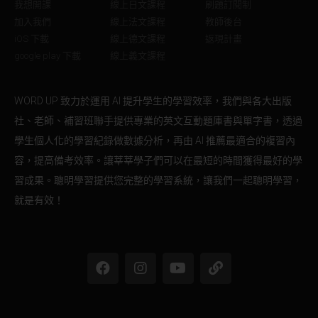
我想開課
線上日文課程
刷題訂閱制
加入我們
線上法文課程
教師後台
iOS 下載
線上德文課程
返現計畫
google play 下載
線上義文課程
WORD UP 致力於運用 AI 提升學生的學習效率，我們與各大出版
社、老師、補習班聯手提供專業的英文互動題庫書與單字書，透過
學生個人化的學習紀錄做數據分析，再由 AI 推薦最適合的複習內
容，提高備考效率。讓莘莘學子們可以在最短的時間獲得最好的學
習成果。聰明學習提供您完整的學習系統，讓我們一起聰明學習，
就是有效！