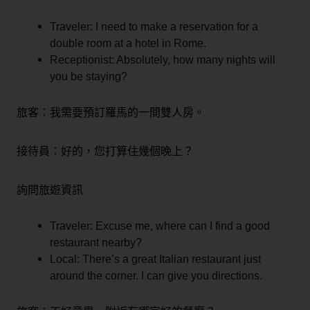
Traveler: I need to make a reservation for a
double room at a hotel in Rome.
Receptionist: Absolutely, how many nights will
you be staying?
旅客：我需要預訂羅馬的一間雙人房。
接待員：好的，您打算住幾個晚上？
詢問旅遊資訊
Traveler: Excuse me, where can I find a good
restaurant nearby?
Local: There’s a great Italian restaurant just
around the corner. I can give you directions.