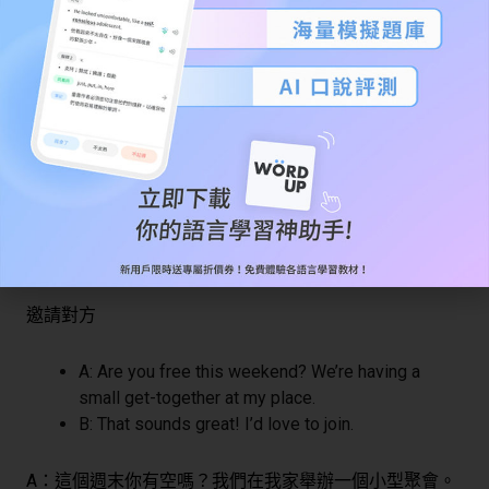
道別
A: It was nice meeting you. I hope to see you
again soon.
B: Same here. Take care!
A：很高興認識你。希望很快能再見到你。
B：我也是。保重！
邀請對方
A: Are you free this weekend? We’re having a
small get-together at my place.
B: That sounds great! I’d love to join.
A：這個週末你有空嗎？我們在我家舉辦一個小型聚會。