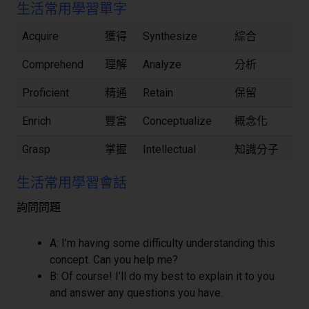
生活常用學習單字
Acquire
獲得
Synthesize
綜合
Comprehend
理解
Analyze
分析
Proficient
精通
Retain
保留
Enrich
豐富
Conceptualize
概念化
Grasp
掌握
Intellectual
知識分子
生活常用學習會話
詢問問題
A: I’m having some difficulty understanding this
concept. Can you help me?
B: Of course! I’ll do my best to explain it to you
and answer any questions you have.