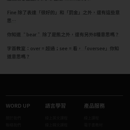
Fine 除了表達「很好的」和「罰金」之外，還有這些意
思…
你知道“ bear ”除了是熊之外，還有另外8種意思嗎？
字首教室：over = 超過；see = 看，「oversee」你知
道意思嗎？
WORD UP
語言學習
產品服務
關於我們
線上英文課程
線上課程
聯絡我們
線上韓文課程
電子書教材