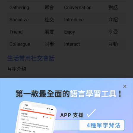
Gathering
聚會
Conversation
對話
Socialize
社交
Introduce
介紹
Friend
朋友
Enjoy
享受
Colleague
同事
Interact
互動
生活常用社交會話
互相介紹
A: Hi, I don’t think we’ve met before. I’m Sarah.
B: Nice to meet you, Sarah. I’m Mark.
A：嗨，我想我們以前沒見過。我叫莎拉。
B：很高興認識你，莎拉。我是馬克。