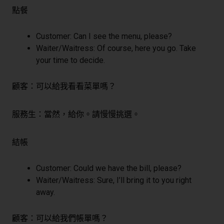
點餐
Customer: Can I see the menu, please?
Waiter/Waitress: Of course, here you go. Take
your time to decide.
顧客：可以給我看看菜單嗎？
服務生：當然，給你。請慢慢挑選。
結帳
Customer: Could we have the bill, please?
Waiter/Waitress: Sure, I’ll bring it to you right
away.
顧客：可以給我們帳單嗎？