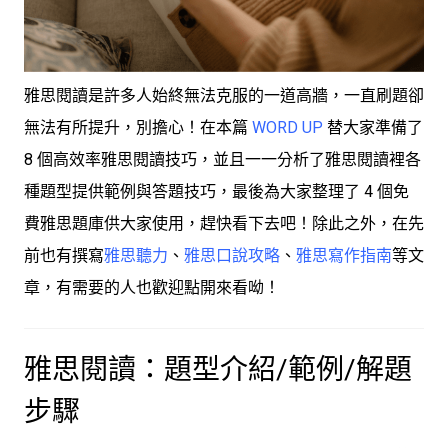
雅思閱讀是許多人始終無法克服的一道高牆，一直刷題卻
無法有所提升，別擔心！在本篇
WORD UP
替大家準備了
8 個高效率雅思閱讀技巧，並且一一分析了雅思閱讀裡各
種題型提供範例與答題技巧，最後為大家整理了 4 個免
費雅思題庫供大家使用，趕快看下去吧！除此之外，在先
前也有撰寫
雅思聽力
、
雅思口說攻略
、
雅思寫作指南
等文
章，有需要的人也歡迎點開來看呦！
雅思閱讀：題型介紹/範例/解題
步驟