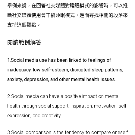
舉例來說，在回答社交媒體對睡眠模式的影響時，可以推
斷社交媒體使用會干擾睡眠模式，進而尋找相關的段落來
支持這個觀點。
閱讀範例解答
1.Social media use has been linked to feelings of
inadequacy, low self-esteem, disrupted sleep patterns,
anxiety, depression, and other mental health issues.
2.Social media can have a positive impact on mental
health through social support, inspiration, motivation, self-
expression, and creativity.
3.Social comparison is the tendency to compare oneself