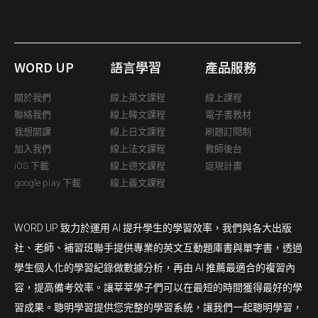
WORD UP
語言學習
產品服務
關於我們
線上英文課程
線上課程
聯絡我們
線上韓文課程
電子書教材
我想開課
線上日文課程
刷題訂閱制
加入我們
線上法文課程
教師後台
iOS 下載
線上德文課程
返現計畫
google play 下載
線上義文課程
WORD UP 致力於運用 AI 提升學生的學習效率，我們與各大出版
社、老師、補習班聯手提供專業的英文互動題庫書與單字書，透過
學生個人化的學習紀錄做數據分析，再由 AI 推薦最適合的複習內
容，提高備考效率。讓莘莘學子們可以在最短的時間獲得最好的學
習成果。聰明學習提供您完整的學習系統，讓我們一起聰明學習，