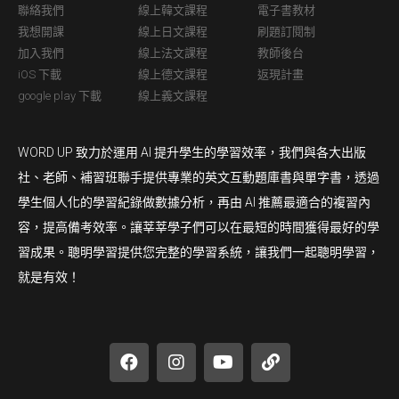
聯絡我們
線上韓文課程
電子書教材
我想開課
線上日文課程
刷題訂閱制
加入我們
線上法文課程
教師後台
iOS 下載
線上德文課程
返現計畫
google play 下載
線上義文課程
WORD UP 致力於運用 AI 提升學生的學習效率，我們與各大出版
社、老師、補習班聯手提供專業的英文互動題庫書與單字書，透過
學生個人化的學習紀錄做數據分析，再由 AI 推薦最適合的複習內
容，提高備考效率。讓莘莘學子們可以在最短的時間獲得最好的學
習成果。聰明學習提供您完整的學習系統，讓我們一起聰明學習，
就是有效！