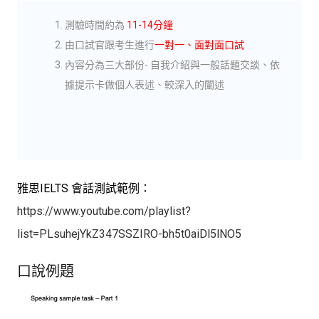
測驗時間約為
11-14分鐘
由口試官跟考生進行
一對一、面對面口試
內容分為三大部份-
自我介紹與一般話題交談、
依
據提示卡做個人表述、
較深入的闡述
雅思IELTS 會話測試範例：
https://www.youtube.com/playlist?
list=PLsuhejYkZ347SSZIRO-bh5t0aiDl5lNO5
口說例題