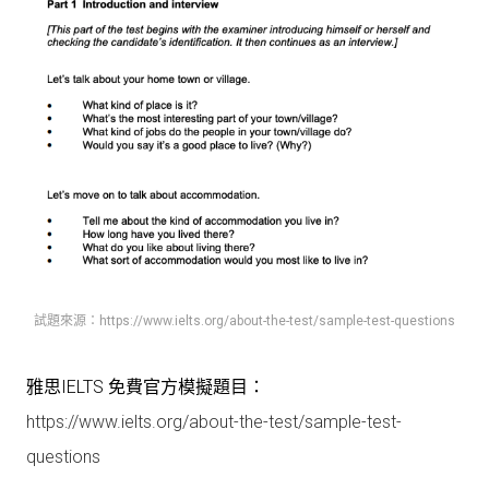
試題來源：https://www.ielts.org/about-the-test/sample-test-questions
雅思IELTS 免費官方模擬題目：
https://www.ielts.org/about-the-test/sample-test-
questions