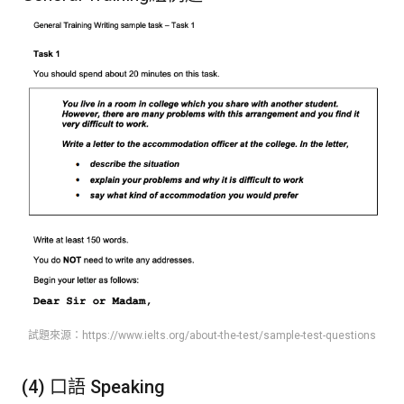
試題來源：https://www.ielts.org/about-the-test/sample-test-questions
(4) 口語 Speaking