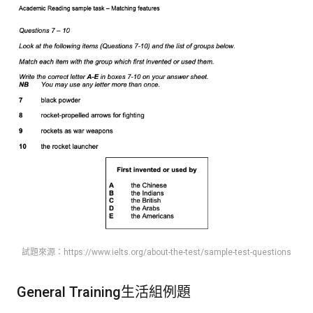
試題來源：https://www.ielts.org/about-the-test/sample-test-questions
General Training生活組例題