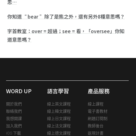
思…
你知道“ bear ”除了是熊之外，還有另外8種意思嗎？
字首教室：over = 超過；see = 看，「oversee」你知
道意思嗎？
WORD UP
語言學習
產品服務
關於我們
線上英文課程
線上課程
聯絡我們
線上韓文課程
電子書教材
我想開課
線上日文課程
刷題訂閱制
加入我們
線上法文課程
教師後台
iOS 下載
線上德文課程
返現計畫