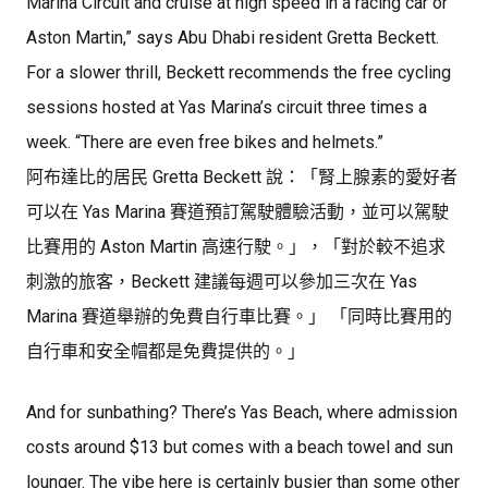
Marina Circuit and cruise at high speed in a racing car or
Aston Martin,” says Abu Dhabi resident Gretta Beckett.
For a slower thrill, Beckett recommends the free cycling
sessions hosted at Yas Marina’s circuit three times a
week. “There are even free bikes and helmets.”
阿布達比的居民 Gretta Beckett 說：「腎上腺素的愛好者
可以在 Yas Marina 賽道預訂​​駕駛體驗活動，並可以駕駛
比賽用的 Aston Martin 高速行駛。」，「對於較不追求
刺激的旅客，Beckett 建議每週可以參加三次在 Yas
Marina 賽道舉辦的免費自行車比賽。」 「同時比賽用的
自行車和安全帽都是免費提供的。」
And for sunbathing? There’s Yas Beach, where admission
costs around $13 but comes with a beach towel and sun
lounger. The vibe here is certainly busier than some other