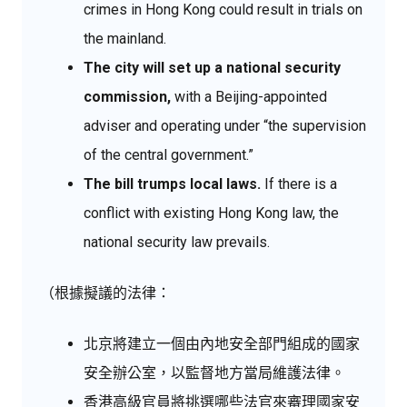
crimes in Hong Kong could result in trials on
the mainland.
The city will set up a national security
commission,
with a Beijing-appointed
adviser and operating under “the supervision
of the central government.”
The bill trumps local laws.
If there is a
conflict with existing Hong Kong law, the
national security law prevails.
（根據擬議的法律：
北京將建立一個由內地安全部門組成的國家
安全辦公室，以監督地方當局維護法律。
香港高級官員將挑選哪些法官來審理國家安