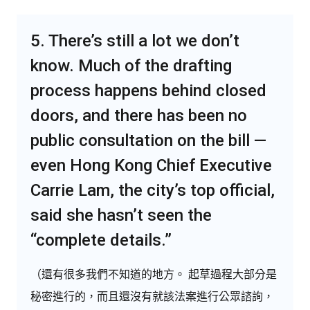
5. There’s still a lot we don’t
know. Much of the drafting
process happens behind closed
doors, and there has been no
public consultation on the bill —
even Hong Kong Chief Executive
Carrie Lam, the city’s top official,
said she hasn’t seen the
“complete details.”
（還有很多我們不知道的地方。 起草過程大部分是
秘密進行的，而且還沒有就該法案進行公眾諮詢，