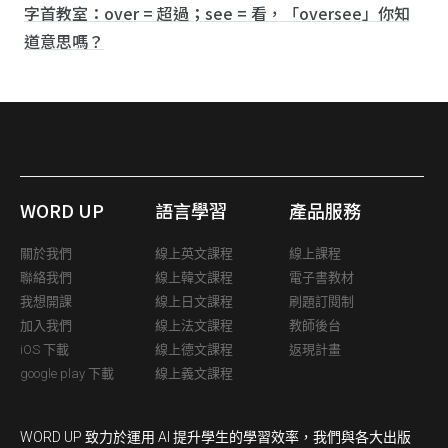
字首教室：over = 超過；see = 看，「oversee」你知
道意思嗎？
WORD UP
語言學習
產品服務
關於我們
線上英文課程
線上課程
聯絡我們
線上韓文課程
電子書教材
我想開課
線上日文課程
刷題訂閱制
加入我們
線上法文課程
教師後台
iOS 下載
線上德文課程
返現計畫
google play 下載
線上義文課程
WORD UP 致力於運用 AI 提升學生的學習效率，我們與各大出版