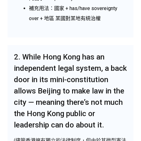
補充用法：國家 + has/have sovereignty
over + 地區 某國對某地有統治權
2. While Hong Kong has an
independent legal system, a back
door in its mini-constitution
allows Beijing to make law in the
city — meaning there’s not much
the Hong Kong public or
leadership can do about it.
(儘管香港擁有獨立的法律制度，但由於其微型憲法