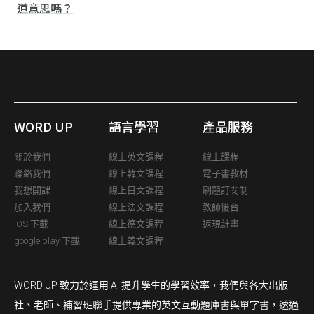
道意思嗎？
WORD UP
語言學習
產品服務
關於我們
線上英文課程
線上課程
聯絡我們
線上韓文課程
電子書教材
我想開課
線上日文課程
刷題訂閱制
加入我們
線上法文課程
教師後台
iOS 下載
線上德文課程
返現計畫
google play 下載
線上義文課程
WORD UP 致力於運用 AI 提升學生的學習效率，我們與各大出版
社、老師、補習班聯手提供專業的英文互動題庫書與單字書，透過