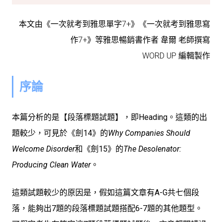
本文由《一次就考到雅思單字7+》《一次就考到雅思寫
作7+》等雅思暢銷書作者 韋爾 老師撰寫
WORD UP 編輯製作
序論
本篇分析的是【段落標題試題】，即Heading。這類的出
題較少，可見於《劍14》的
Why Companies Should
Welcome Disorder
和《劍15》的
The Desolenator:
Producing Clean Water
。
這類試題較少的原因是，假如這篇文章有A-G共七個段
落，能夠出7題的段落標題試題搭配6-7題的其他題型。