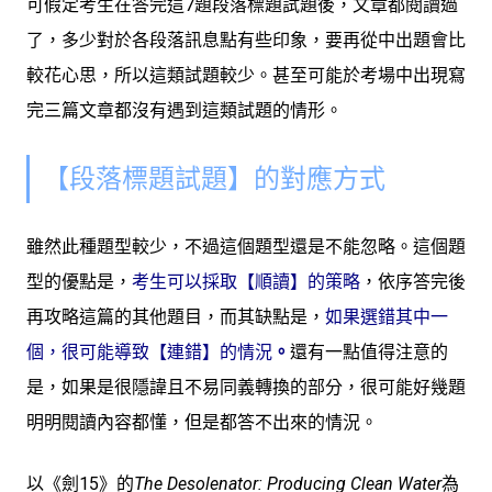
可假定考生在答完這7題段落標題試題後，文章都閱讀過
了，多少對於各段落訊息點有些印象，要再從中出題會比
較花心思，所以這類試題較少。甚至可能於考場中出現寫
完三篇文章都沒有遇到這類試題的情形。
【段落標題試題】的對應方式
雖然此種題型較少，不過這個題型還是不能忽略。這個題
型的優點是，
考生可以採取【順讀】的策略
，依序答完後
再攻略這篇的其他題目，而其缺點是，
如果選錯其中一
個，很可能導致【連錯】的情況
。
還有一點值得注意的
是，如果是很隱諱且不易同義轉換的部分，很可能好幾題
明明閱讀內容都懂，但是都答不出來的情況。
以《劍15》的
The Desolenator: Producing Clean Water
為