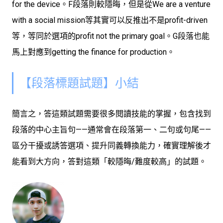
for the device。F段落則較隱晦，但是從We are a venture
with a social mission等其實可以反推出不是profit-driven
等，等同於選項的profit not the primary goal。G段落也能
馬上對應到getting the finance for production。
【段落標題試題】小結
簡言之，答這類試題需要很多閱讀技能的掌握，包含找到
段落的中心主旨句——通常會在段落第一、二句或句尾——
區分干擾或誘答選項、提升同義轉換能力，確實理解後才
能看到大方向，答對這類「較隱晦/難度較高」的試題。