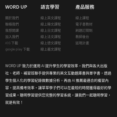
WORD UP
語言學習
產品服務
關於我們
線上英文課程
線上課程
聯絡我們
線上韓文課程
電子書教材
我想開課
線上日文課程
刷題訂閱制
加入我們
線上法文課程
教師後台
iOS 下載
線上德文課程
返現計畫
google play 下載
線上義文課程
WORD UP 致力於運用 AI 提升學生的學習效率，我們與各大出版
社、老師、補習班聯手提供專業的英文互動題庫書與單字書，透過
學生個人化的學習紀錄做數據分析，再由 AI 推薦最適合的複習內
容，提高備考效率。讓莘莘學子們可以在最短的時間獲得最好的學
習成果。聰明學習提供您完整的學習系統，讓我們一起聰明學習，
就是有效！