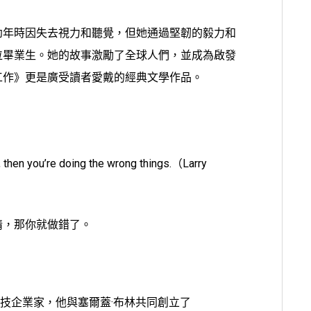
幼年時因失去視力和聽覺，但她通過堅韌的毅力和
位畢業生。她的故事激勵了全球人們，並成為啟發
工作》更是廣受讀者愛戴的經典文學作品。
）
y, then you’re doing the wrong things.（Larry
情，那你就做錯了。
美國科技企業家，他與塞爾蓋·布林共同創立了