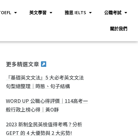
OEFL
英文學習
雅思 IELTS
公職考試
關於我們
更多精選文章
『基礎英文文法』5 大必考英文文法
句型總整理｜時態、句子結構
WORD UP 公職心得評價｜114高考一
般行政上榜心得｜黃O靜
2023 新制全民英檢值得考嗎？分析
GEPT 的 4 大優勢與 2 大劣勢!