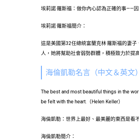
埃莉諾·羅斯福：做你內心認為正確的事——
埃莉諾·羅斯福簡介：
這是美國第32任總統富蘭克林·羅斯福的妻
人，她將幫助社會弱勢群體，積極致力於提
海倫凱勒名言（中文＆英文
The best and most beautiful things in the wo
be felt with the heart.（Helen Keller）
海倫凱勒：世界上最好、最美麗的東西是看不
海倫凱勒簡介：