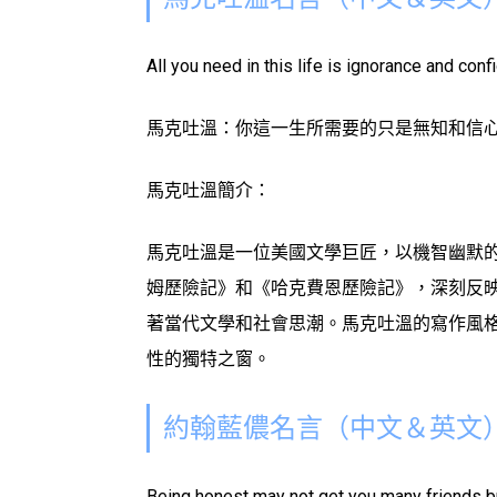
All you need in this life is ignorance and con
馬克吐溫：你這一生所需要的只是無知和信
馬克吐溫簡介：
馬克吐溫是一位美國文學巨匠，以機智幽默
姆歷險記》和《哈克費恩歷險記》，深刻反映
著當代文學和社會思潮。馬克吐溫的寫作風
性的獨特之窗。
約翰藍儂名言（中文＆英文
Being honest may not get you many friends but