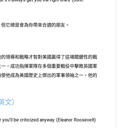
，但它總是會為你帶來合適的朋友。
他的領導和戰略才智對美國贏得了這場關鍵性的戰
之一，成功指揮軍隊在多個重要戰役中擊敗英國軍
績使他成為美國歷史上傑出的軍事領袖之一，他的
英文）
r you’ll be criticized anyway. (Eleanor Roosevelt)