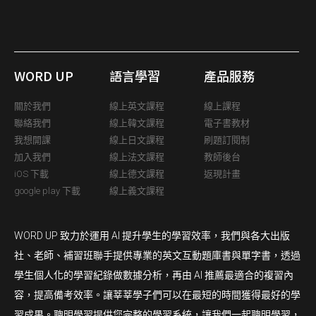
WORD UP
語言學習
產品服務
關於我們
線上英文課程
線上課程
聯絡我們
線上韓文課程
電子書教材
我想開課
線上日文課程
刷題訂閱制
加入我們
線上法文課程
教師後台
iOS 下載
線上德文課程
返現計畫
google play 下載
線上義文課程
WORD UP 致力於運用 AI 提升學生的學習效率，我們與各大出版
社、老師、補習班聯手提供專業的英文互動題庫書與單字書，透過
學生個人化的學習紀錄做數據分析，再由 AI 推薦最適合的複習內
容，提高備考效率。讓莘莘學子們可以在最短的時間獲得最好的學
習成果。聰明學習提供您完整的學習系統，讓我們一起聰明學習，