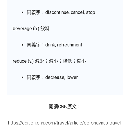
同義字：discontinue, cancel, stop
beverage (n.) 飲料
同義字：drink, refreshment
reduce (v.) 減少；減小；降低；縮小
同義字：decrease, lower
閱讀CNN原文：
https://edition.cnn.com/travel/article/coronavirus-travel-