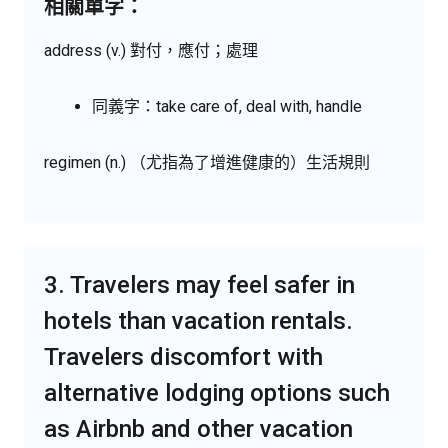
相關單字：
address (v.) 對付，應付；處理
同義字：take care of, deal with, handle
regimen (n.) （尤指為了增進健康的）生活規則
3. Travelers may feel safer in
hotels than vacation rentals.
Travelers discomfort with
alternative lodging options such
as Airbnb and other vacation