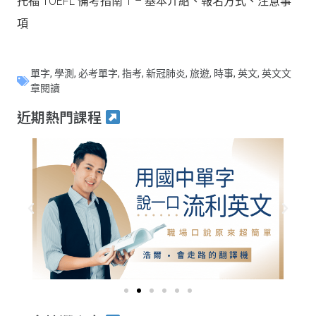
托福 TOEFL 備考指南 1 – 基本介紹、報名方式、注意事
項
單字
,
學測
,
必考單字
,
指考
,
新冠肺炎
,
旅遊
,
時事
,
英文
,
英文文
章閱讀
近期熱門課程