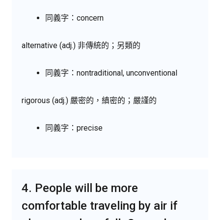
同義字：concern
alternative (adj.) 非傳統的；另類的
同義字：nontraditional, unconventional
rigorous (adj.) 嚴密的，縝密的；嚴謹的
同義字：precise
4. People will be more
comfortable traveling by air if