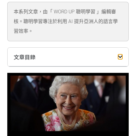
本系列文章，由「 WORD UP 聰明學習 」編輯審
核。聰明學習專注於利用 AI 提升亞洲人的語言學
習效率。
文章目錄