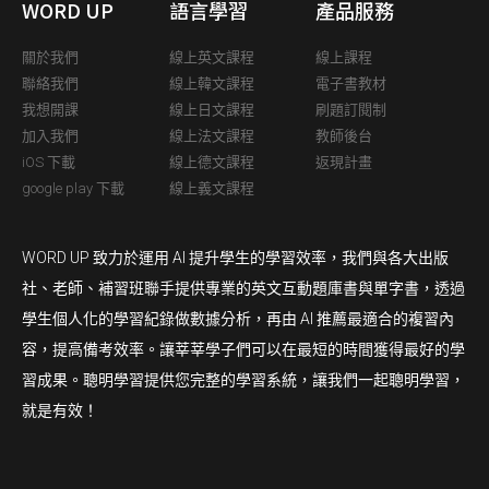
WORD UP
語言學習
產品服務
關於我們
線上英文課程
線上課程
聯絡我們
線上韓文課程
電子書教材
我想開課
線上日文課程
刷題訂閱制
加入我們
線上法文課程
教師後台
iOS 下載
線上德文課程
返現計畫
google play 下載
線上義文課程
WORD UP 致力於運用 AI 提升學生的學習效率，我們與各大出版
社、老師、補習班聯手提供專業的英文互動題庫書與單字書，透過
學生個人化的學習紀錄做數據分析，再由 AI 推薦最適合的複習內
容，提高備考效率。讓莘莘學子們可以在最短的時間獲得最好的學
習成果。聰明學習提供您完整的學習系統，讓我們一起聰明學習，
就是有效！