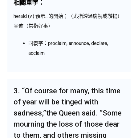
相關單字：
herald (v.) 預示…的開始；（尤指透過慶祝或讚揚）
宣佈（常指好事）
同義字：proclaim, announce, declare,
acclaim
3. “Of course for many, this time
of year will be tinged with
sadness,”the Queen said. “Some
mourning the loss of those dear
to them, and others missing