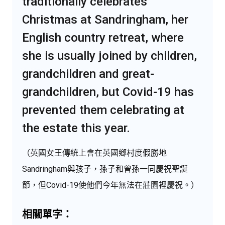
traditionally celebrates
Christmas at Sandringham, her
English country retreat, where
she is usually joined by children,
grandchildren and great-
grandchildren, but Covid-19 has
prevented them celebrating at
the estate this year.
（英國女王傳統上會在英國鄉村度假勝地
Sandringham與孩子，孫子和曾孫一同慶祝聖誕
節，但Covid-19使他們今年無法在莊園裡慶祝。）
相關單字：