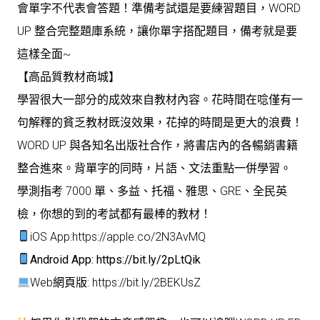
會單字不代表會答題！準備考試還是要練習題目，WORD
UP 整合完整題庫系統，讓你單字搭配題目，備考就是要
這樣全面~
【高品質教材商城】
學習很大一部分的成效來自教材內容。花時間在唸僅有一
句解釋的貧乏教材既沒效果，花掉的時間是更大的浪費！
WORD UP 與各知名出版社合作，將書店內的各暢銷書籍
整合進來。背單字的同時，片語、文法重點一併學習。
學測指考 7000 單、多益、托福、雅思、GRE、全民英
檢，你想的到的考試都有最棒的教材！
iOS App:
https://apple.co/2N3AvMQ
Android App:
https://bit.ly/2pLtQik
Web網頁版:
https://bit.ly/2BEKUsZ