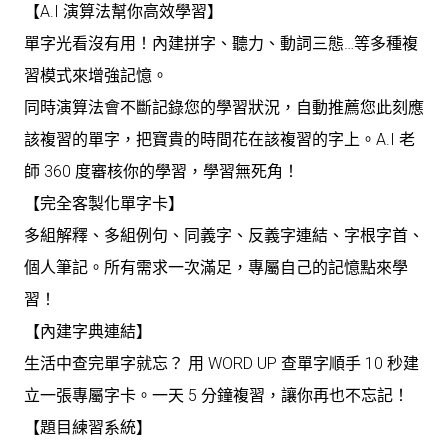
【A.I 演算法幫你高效學習】
單字光看沒有用！內建拼字、聽力、動詞三態…等多種複
習模式來增強記憶。
同時演算法會不斷記錄您的學習狀況，自動推薦您此刻應
該複習的單字，把寶貴的時間花在該複習的字上。A.I 老
師 360 度審核你的學習，學習無死角！
【完全客製化單字卡】
多組解釋、多組例句、同義字、反義字連結、字根字首、
個人筆記。所有需求一次滿足，專屬自己的記憶點來學
習！
【內建字典連結】
生活中查完單字就忘？ 用 WORD UP 查單字順手 10 秒建
立一張專屬字卡。一天 5 分鐘複習，讓你再也不忘記！
【題目練習系統】