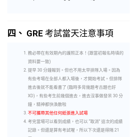
四、 GRE
考試當天注意事項
務必帶在有效期內的護照正本！(跟當初報名時填的
資料要一致)
提早 30 分鐘報到。但也不用太早排隊入場。因為
有些考場在全部人都入場後，才開始考試。但排隊
進去後就不能看書了 (臨時多背幾題考古題也好
XD)，有些考生前幾個進去，進去沒事做發呆 30 分
鐘，精神都快渙散啦
不可攜帶其他任何紙張進入試場
考完當場可以看到成績，也可以 “取消” 這次的成績
記錄。但還是算有考試喔，所以下次還是得隔 21