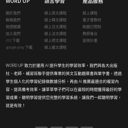
WORD UP
語言學習
產品服務
關於我們
線上英文課程
線上課程
聯絡我們
線上韓文課程
電子書教材
我想開課
線上日文課程
刷題訂閱制
加入我們
線上法文課程
教師後台
iOS 下載
線上德文課程
返現計畫
google play 下載
線上義文課程
WORD UP 致力於運用 AI 提升學生的學習效率，我們與各大出版
社、老師、補習班聯手提供專業的英文互動題庫書與單字書，透過
學生個人化的學習紀錄做數據分析，再由 AI 推薦最適合的複習內
容，提高備考效率。讓莘莘學子們可以在最短的時間獲得最好的學
習成果。聰明學習提供您完整的學習系統，讓我們一起聰明學習，
就是有效！