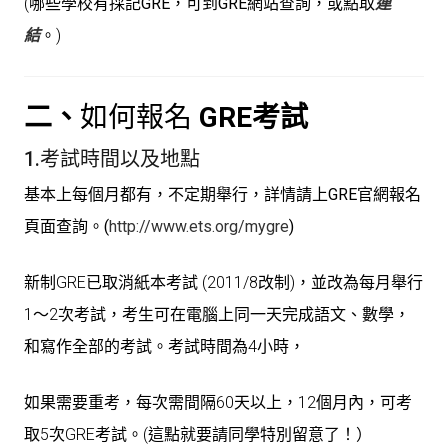
(
哪些學校有採記GRE，可到GRE網站查詢，或點取
連
結
。
)
二、
如何報名
GRE考試
1.
考試時間以及地點
基本上每個月都有，不定期舉行，詳情請上GRE官網報名
頁面查詢。(
http://www.ets.org/mygre
)
新制GRE已取消紙本考試 (2011/8改制)，並改為每月舉行
1～2次考試，考生可在電腦上同一天完成語文、數學，
和寫作全部的考試。考試時間為4小時，
如果需要重考，每次需間隔60天以上，12個月內，可考
取5次GRE考試。(這點就要請同學特別留意了！）