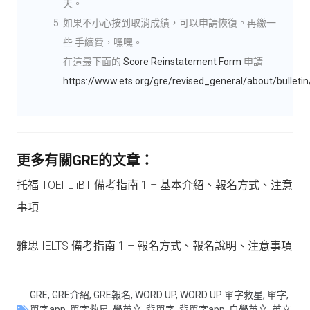
天。
如果不小心按到取消成績，可以申請恢復。再繳一
些 手續費，嘿嘿。
在這最下面的
Score Reinstatement Form
申請
https://www.ets.org/gre/revised_general/about/bulletin
更多有關GRE的文章：
托福 TOEFL iBT 備考指南 1 – 基本介紹、報名方式、注意
事項
雅思 IELTS 備考指南 1 – 報名方式、報名說明、注意事項
GRE
,
GRE介紹
,
GRE報名
,
WORD UP
,
WORD UP 單字救星
,
單字
,
單字app
,
單字救星
,
學英文
,
背單字
,
背單字app
,
自學英文
,
英文
,