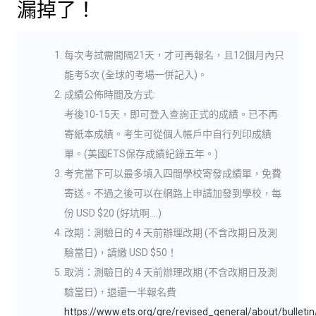
漏掉了！
每次考試需間隔21天，才可再報名，且12個月內只
能考5次 (全球的考場一併記入)。
成績公佈時間及方式:
考後10-15天，即可登入查詢正式的成績。已不再
寄紙本成績。考生可從個人帳戶中自行列印成績
單。(美國ETS保存成績紀錄五年。)
考完當下可以最多填入四間學校寄發成績單，免費
寄送。不過之後可以在網路上申請加發到學校，每
份 USD $20 (好坑啊….)
改期：測驗日的 4 天前辦理改期 (不含改期日及測
驗當日)，請繳 USD $50！
取消：測驗日的 4 天前辦理改期 (不含改期日及測
驗當日)，退還一半報名費
https://www.ets.org/gre/revised_general/about/bulletin