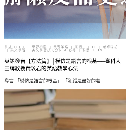
多益 TOEIC
學習相關
學習策略
托福 TOEFL
老師專訪
英文學習
英文學習技巧分享 & 心得
雅思 IELTS
英語發音【方法篇】│模仿是語言的根基──臺科大
王牌教授黃玟君的英語教學心法
導言 「模仿是語言的根基」 「犯錯是最好的老