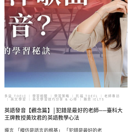
多益 TOEIC
學習相關
學習策略
托福 TOEFL
老師專訪
英文學習
英文學習技巧分享 & 心得
雅思 IELTS
英語發音【觀念篇】│犯錯是最好的老師──臺科大
王牌教授黃玟君的英語教學心法
導言 「模仿是語言的根基」 「犯錯是最好的老