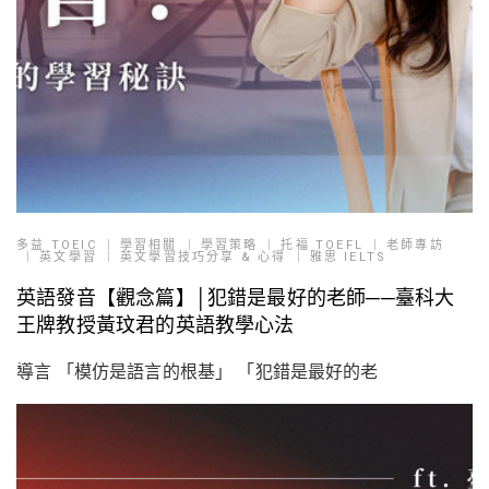
多益 TOEIC
學習相關
學習策略
托福 TOEFL
老師專訪
英文學習
英文學習技巧分享 & 心得
雅思 IELTS
英語發音【觀念篇】│犯錯是最好的老師──臺科大
王牌教授黃玟君的英語教學心法
導言 「模仿是語言的根基」 「犯錯是最好的老