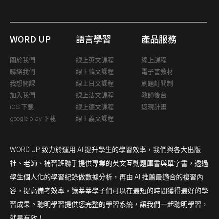
WORD UP
語言學習
產品服務
關於我們
線上英文課程
線上課程
聯絡我們
線上韓文課程
電子書教材
我想開課
線上日文課程
刷題訂閱制
加入我們
線上法文課程
教師後台
iOS 下載
線上德文課程
返現計畫
google play 下載
線上義文課程
WORD UP 致力於運用 AI 提升學生的學習效率，我們與各大出版
社、老師、補習班聯手提供專業的英文互動題庫書與單字書，透過
學生個人化的學習紀錄做數據分析，再由 AI 推薦最適合的複習內
容，提高備考效率。讓莘莘學子們可以在最短的時間獲得最好的學
習成果。聰明學習提供您完整的學習系統，讓我們一起聰明學習，
就是有效！